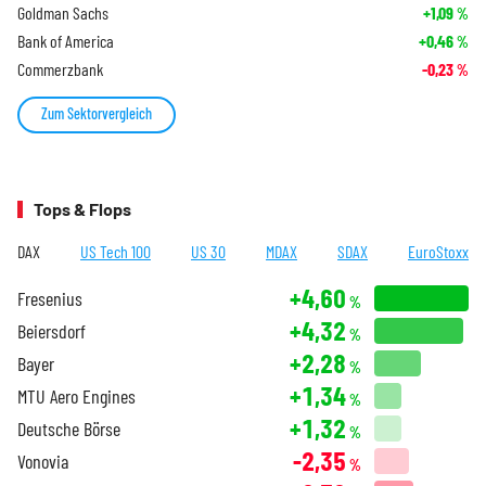
Goldman Sachs
+1,09
%
Bank of America
+0,46
%
Commerzbank
-0,23
%
Zum Sektorvergleich
Tops & Flops
DAX
US Tech 100
US 30
MDAX
SDAX
EuroStoxx
+4,60
Fresenius
%
+4,32
Beiersdorf
%
+2,28
Bayer
%
+1,34
MTU Aero Engines
%
+1,32
Deutsche Börse
%
-2,35
Vonovia
%