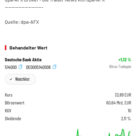
-----------------------
Quelle: dpa-AFX
Behandelter Wert
Deutsche Bank Aktie
+1,12
%
514000
DE0005140008
Börse:
Tradegate
Watchlist
Kurs
32,89
EUR
Börsenwert
60,64 Mrd. EUR
KGV
10
Dividende
2,11 %