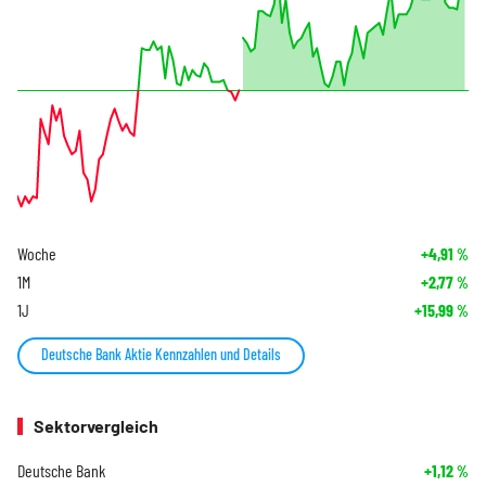
Woche
+4,91
%
1M
+2,77
%
1J
+15,99
%
Deutsche Bank Aktie Kennzahlen und Details
Sektorvergleich
Deutsche Bank
+1,12
%