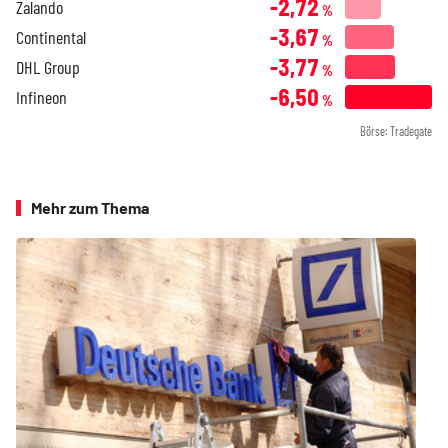
-2,72
Zalando
%
-3,67
Continental
%
-3,77
DHL Group
%
-6,50
Infineon
%
Börse: Tradegate
Mehr zum Thema