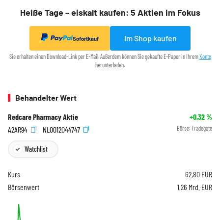
Heiße Tage – eiskalt kaufen: 5 Aktien im Fokus
Im Shop kaufen
Sofortkauf
Sie erhalten einen Download-Link per E-Mail. Außerdem können Sie gekaufte E-Paper in Ihrem
Konto
herunterladen.
Behandelter Wert
Redcare Pharmacy Aktie
+0,32
%
A2AR94
NL0012044747
Börse:
Tradegate
Watchlist
Kurs
62,80
EUR
Börsenwert
1,26 Mrd. EUR