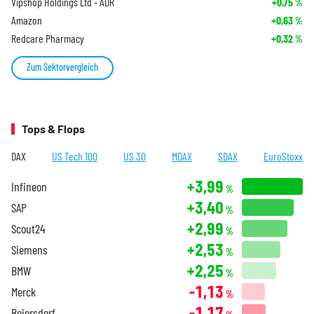
Vipshop Holdings Ltd - ADR
+0,75
%
Amazon
+0,63
%
Redcare Pharmacy
+0,32
%
Zum Sektorvergleich
Tops & Flops
DAX
US Tech 100
US 30
MDAX
SDAX
EuroStoxx
+3,99
Infineon
%
+3,40
SAP
%
+2,99
Scout24
%
+2,53
Siemens
%
+2,25
BMW
%
-1,13
Merck
%
-1,17
Beiersdorf