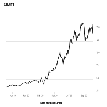
150
125
100
75
50
25
Nov '19
Jan '20
Mär '20
Mai '20
Jul '20
Sep '20
Shop Apotheke Europe