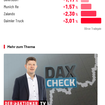
%
-1,57
Munich Re
%
-2,30
Zalando
%
-3,01
Daimler Truck
%
Börse: Tradegate
Mehr zum Thema