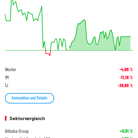
Woche
-4,88
%
1M
-11,18
%
1J
-38,69
%
Kennzahlen und Details
Sektorvergleich
Alibaba Group
+0,91
%