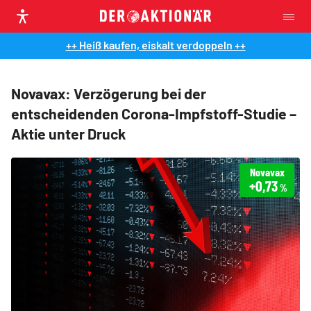
++ Heiß kaufen, eiskalt verdoppeln ++
Novavax: Verzögerung bei der
entscheidenden Corona-Impfstoff-Studie –
Aktie unter Druck
Novavax
+0,73
%