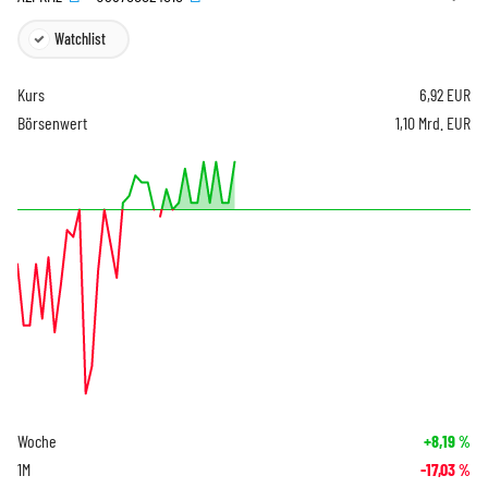
Watchlist
Kurs
6,92
EUR
Börsenwert
1,10 Mrd. EUR
Woche
+8,19
%
1M
-17,03
%