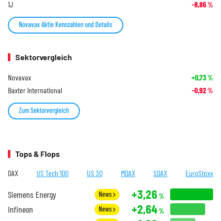
1J
-8,86
%
Novavax Aktie Kennzahlen und Details
Sektorvergleich
Novavax
+0,73
%
Baxter International
-0,92
%
Zum Sektorvergleich
Tops & Flops
DAX
US Tech 100
US 30
MDAX
SDAX
EuroStoxx
+3,26
Siemens Energy
News
%
+2,64
Infineon
News
%