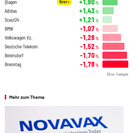
+1,90
Qiagen
News
%
+1,43
Adidas
%
+1,21
Scout24
%
-1,07
BMW
%
-1,28
Volkswagen Vz.
%
-1,52
Deutsche Telekom
%
-1,70
Beiersdorf
%
-1,78
Brenntag
%
Börse: Tradegate
Mehr zum Thema