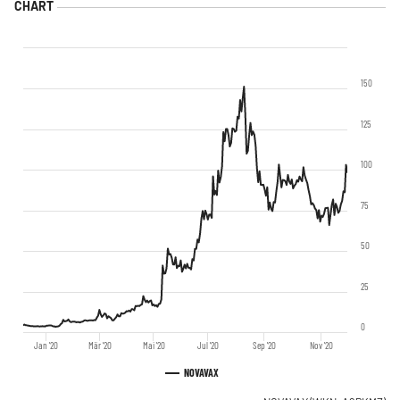
150
125
100
75
50
25
0
Jan '20
Mär '20
Mai '20
Jul '20
Sep '20
Nov '20
NOVAVAX