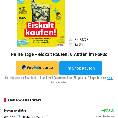
Nr. 33/26
8,90 €
Heiße Tage – eiskalt kaufen: 5 Aktien im Fokus
Im Shop kaufen
Sofortkauf
Sie erhalten einen Download-Link per E-Mail. Außerdem können Sie gekaufte E-Paper in Ihrem
Konto
herunterladen.
Behandelter Wert
Novavax Aktie
+0,73
%
A2PKMZ
US6700024010
Börse:
Tradegate