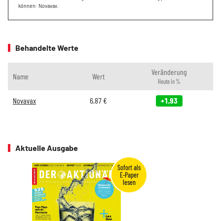
können: Novavax.
Behandelte Werte
Veränderung
Name
Wert
Heute in %
Novavax
6,87
€
+1,93
Aktuelle Ausgabe