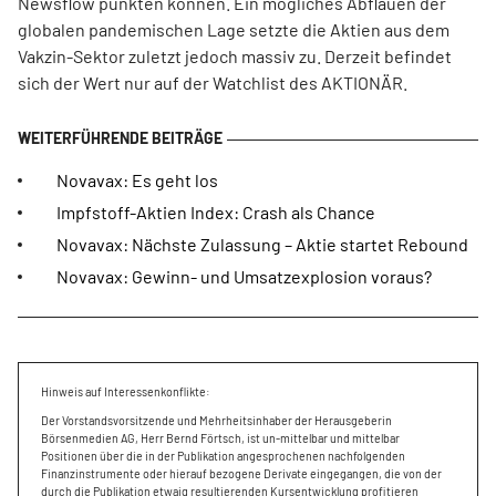
Newsflow punkten können. Ein mögliches Abflauen der
globalen pandemischen Lage setzte die Aktien aus dem
Vakzin-Sektor zuletzt jedoch massiv zu. Derzeit befindet
sich der Wert nur auf der Watchlist des AKTIONÄR.
Novavax: Es geht los
Impfstoff-Aktien Index: Crash als Chance
Novavax: Nächste Zulassung – Aktie startet Rebound
Novavax: Gewinn- und Umsatzexplosion voraus?
Hinweis auf Interessenkonflikte:
Der Vorstandsvorsitzende und Mehrheitsinhaber der Herausgeberin
Börsenmedien AG, Herr Bernd Förtsch, ist un-mittelbar und mittelbar
Positionen über die in der Publikation angesprochenen nachfolgenden
Finanzinstrumente oder hierauf bezogene Derivate eingegangen, die von der
durch die Publikation etwaig resultierenden Kursentwicklung profitieren