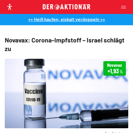
++ Heiß kaufen, eiskalt verdoppeln ++
Novavax: Corona-Impfstoff – Israel schlägt
zu
Novavax
+1,93
%