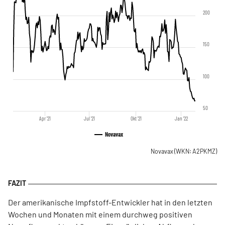
200
150
100
50
Apr '21
Jul '21
Okt '21
Jan '22
Novavax
Novavax
(WKN: A2PKMZ)
Der amerikanische Impfstoff-Entwickler hat in den letzten
Wochen und Monaten mit einem durchweg positiven