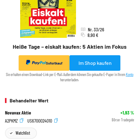
Nr. 33/26
8,90 €
Heiße Tage – eiskalt kaufen: 5 Aktien im Fokus
Im Shop kaufen
Sofortkauf
Sie erhalten einen Download-Link per E-Mail. Außerdem können Sie gekaufte E-Paper in Ihrem
Konto
herunterladen.
Behandelter Wert
Novavax Aktie
+1,93
%
A2PKMZ
US6700024010
Börse:
Tradegate
Watchlist