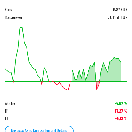
Kurs
6,87
EUR
Börsenwert
1,10 Mrd. EUR
Woche
+7,87
%
1M
-17,27
%
1J
-9,13
%
Novavax Aktie Kennzahlen und Details