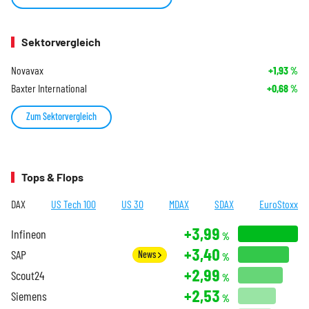
Sektorvergleich
Novavax
+1,93
%
Baxter International
+0,68
%
Zum Sektorvergleich
Tops & Flops
DAX
US Tech 100
US 30
MDAX
SDAX
EuroStoxx
+3,99
Infineon
%
+3,40
SAP
News
%
+2,99
Scout24
%
+2,53
Siemens
%