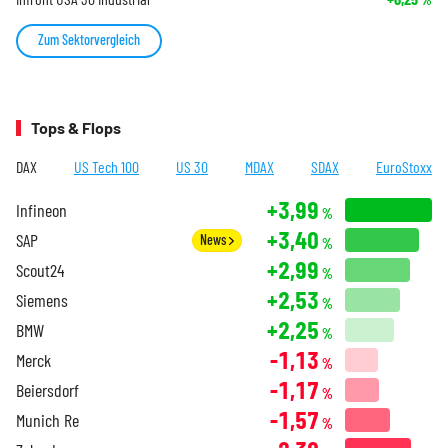
Zum Sektorvergleich
Tops & Flops
DAX
US Tech 100
US 30
MDAX
SDAX
EuroStoxx
+3,99
Infineon
%
+3,40
SAP
News
%
+2,99
Scout24
%
+2,53
Siemens
%
+2,25
BMW
%
-1,13
Merck
%
-1,17
Beiersdorf
%
-1,57
Munich Re
%