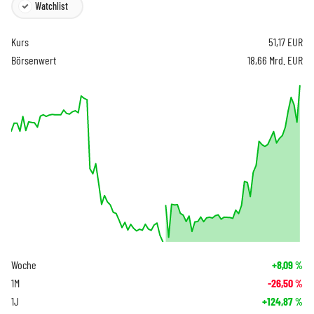
Watchlist
Kurs
51,17
EUR
Börsenwert
18,66 Mrd. EUR
Woche
+8,09
%
1M
-26,50
%
1J
+124,87
%