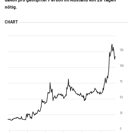
nötig.
125
100
75
50
25
0