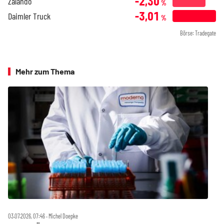
-2,30
Zalando
%
-3,01
Daimler Truck
%
Börse: Tradegate
Mehr zum Thema
03.07.2026, 07:46 ‧ Michel Doepke