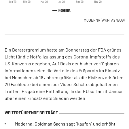
Jan '20
Mär '20
Mai '20
Jul '20
Sep '20
Nov '20
MODERNA
MODERNA
(WKN: A2N9D9)
Ein Beratergremium hatte am Donnerstag der FDA grünes
Licht für die Notfallzulassung des Corona-Impfstoffs des
US-Konzerns gegeben. Auf Basis der bisher verfügbaren
Informationen seien die Vorteile des Präparats im Einsatz
bei Menschen ab 18 Jahren größer als die Risiken, erklärten
20 Fachleute bei einem per Video-Schalte abgehaltenen
Treffen. Es gab eine Enthaltung. In der EU soll am 6. Januar
über einen Einsatz entschieden werden.
Moderna: Goldman Sachs sagt "kaufen" und erhöht