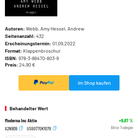
Autoren:
Webb, Amy Hessel, Andrew
Seitenanzahl:
432
Erscheinungstermin:
01.09.2022
Format:
Klappenbroschur
ISBN:
978-3-86470-803-9
Preis:
24,90 €
Im Shop kaufen
Behandelter Wert
Moderna Inc Aktie
+9,87
%
A2N9D9
US60770K1079
Börse:
Tradegate