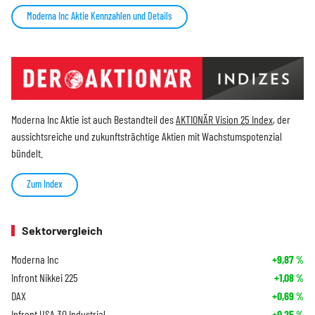
Moderna Inc Aktie Kennzahlen und Details
Moderna Inc Aktie ist auch Bestandteil des
AKTIONÄR Vision 25 Index
, der
aussichtsreiche und zukunftsträchtige Aktien mit Wachstumspotenzial
bündelt.
Zum Index
Sektorvergleich
Moderna Inc
+9,87
%
Infront Nikkei 225
+1,08
%
DAX
+0,69
%
Infront USA 30 Industrial
+0,25
%