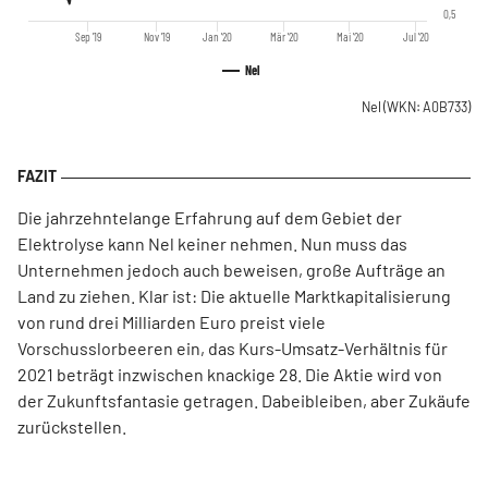
0,5
Sep '19
Nov '19
Jan '20
Mär '20
Mai '20
Jul '20
Nel
Nel
(WKN: A0B733)
Die jahrzehntelange Erfahrung auf dem Gebiet der
Elektrolyse kann Nel keiner nehmen. Nun muss das
Unternehmen jedoch auch beweisen, große Aufträge an
Land zu ziehen. Klar ist: Die aktuelle Marktkapitalisierung
von rund drei Milliarden Euro preist viele
Vorschusslorbeeren ein, das Kurs-Umsatz-Verhältnis für
2021 beträgt inzwischen knackige 28. Die Aktie wird von
der Zukunftsfantasie getragen. Dabeibleiben, aber Zukäufe
zurückstellen.