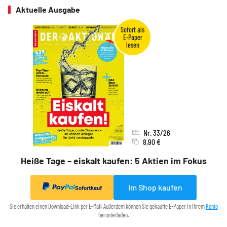
Aktuelle Ausgabe
Nr. 33/26
8,90 €
Heiße Tage – eiskalt kaufen: 5 Aktien im Fokus
Im Shop kaufen
Sofortkauf
Sie erhalten einen Download-Link per E-Mail. Außerdem können Sie gekaufte E-Paper in Ihrem
Konto
herunterladen.