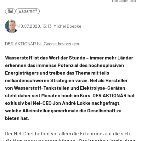
Foto: Shutterstock
Nel
Wasserstoff
10.07.2020, 15:13
‧
Michel Doepke
DER AKTIONÄR bei Google bevorzugen
Wasserstoff ist das Wort der Stunde – immer mehr Länder
erkennen das immense Potenzial des hochexplosiven
Energieträgers und treiben das Thema mit teils
milliardenschweren Strategien voran. Nel als Hersteller
von Wasserstoff-Tankstellen und Elektrolyse-Geräten
steht daher seit Monaten hoch im Kurs. DER AKTIONÄR hat
exklusiv bei Nel-CEO Jon André Løkke nachgefragt,
welche Alleinstellungsmerkmale die Gesellschaft zu
bieten hat.
Der Nel-Chef betont vor allem die Erfahrung, auf die sich
die Norweger verlassen können
. „Das ist sehr wichtig, denn