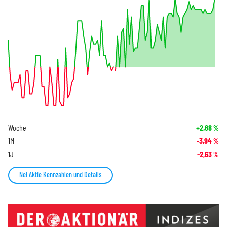
Woche
+2,88
%
1M
-3,94
%
1J
-2,63
%
Nel Aktie Kennzahlen und Details