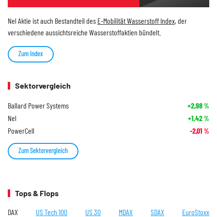
Nel Aktie ist auch Bestandteil des
E-Mobilität Wasserstoff Index
, der
verschiedene aussichtsreiche Wasserstoffaktien bündelt.
Zum Index
Sektorvergleich
Ballard Power Systems
+2,98
%
Nel
+1,42
%
PowerCell
-2,01
%
Zum Sektorvergleich
Tops & Flops
DAX
US Tech 100
US 30
MDAX
SDAX
EuroStoxx