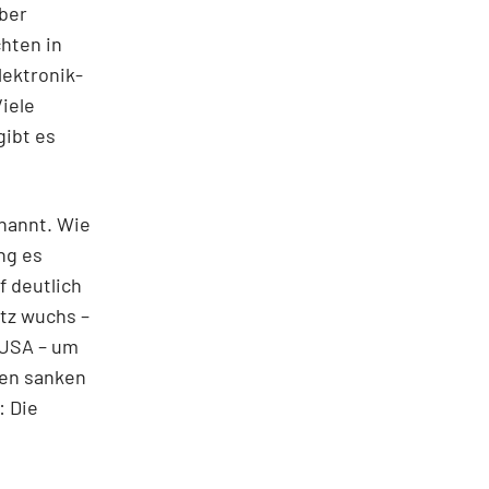
aber
chten in
lektronik-
iele
gibt es
nannt. Wie
ng es
 deutlich
atz wuchs –
 USA – um
gen sanken
: Die