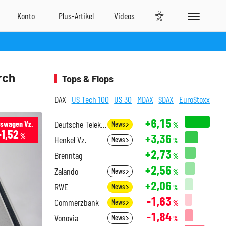
rch
Tops & Flops
DAX
US Tech 100
US 30
MDAX
SDAX
EuroStoxx
+6,15
kswagen Vz.
Deutsche Telekom
News
%
-1,52
+3,36
%
Henkel Vz.
News
%
+2,73
Brenntag
%
+2,56
Zalando
News
%
+2,06
RWE
News
%
-1,63
Commerzbank
News
%
-1,84
Vonovia
News
%