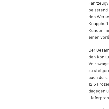
Fahrzeugve
belastend 
den Werken
Knappheit 
Kunden müs
einen vorl
Der Gesam
den Konkur
Volkswage
zu steiger
auch durch
12,3 Proze
dagegen um
Lieferprob