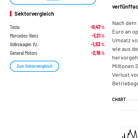
verfünffa
Sektorvergleich
Nach dem 
Tesla
-0,47
%
Euro an op
Mercedes-Benz
-1,21
%
Umsatz von
Volkswagen Vz.
-1,52
%
wie aus d
General Motors
-2,16
%
hervorgeht
Millionen 
Zum Sektorvergleich
Verlust vo
Betriebsge