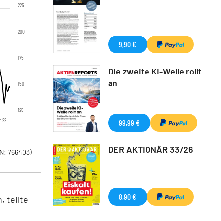
225
200
9,90 €
175
Die zweite KI-Welle rollt
an
150
125
 '22
99,99 €
DER AKTIONÄR 33/26
N: 766403)
8,90 €
 teilte