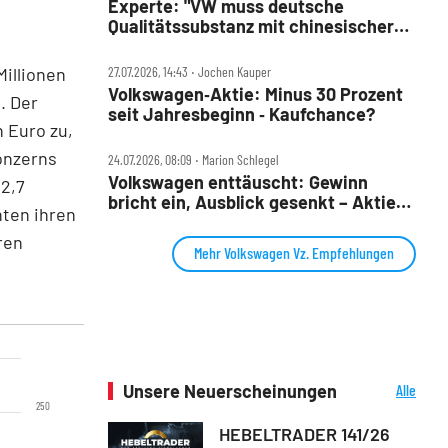
Experte: "VW muss deutsche
Qualitätssubstanz mit chinesischer
Entwicklungsgeschwindigkeit
verbinden"
illionen
27.07.2026, 14:43 ‧ Jochen Kauper
Volkswagen‑Aktie: Minus 30 Prozent
. Der
seit Jahresbeginn ‑ Kaufchance?
n Euro zu,
onzerns
24.07.2026, 08:09 ‧ Marion Schlegel
Volkswagen enttäuscht: Gewinn
 2,7
bricht ein, Ausblick gesenkt – Aktie
nten ihren
fällt
ren
Mehr Volkswagen Vz. Empfehlungen
Unsere Neuerscheinungen
Alle
Neuerscheinungen
250
HEBELTRADER 141/26