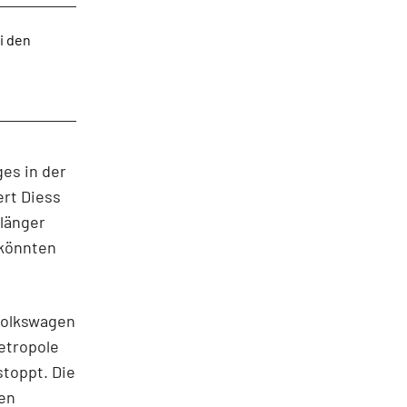
i den
ges in der
rt Diess
 länger
 könnten
Volkswagen
etropole
toppt. Die
en