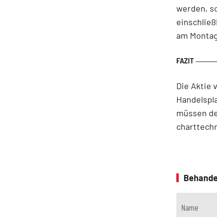
werden, so
einschließ
am Montag
Die Aktie 
Handelspla
müssen dem
charttechn
Behande
Name