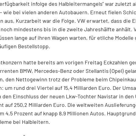
rfügbarkeit infolge des Halbleitermangels" war zuletzt 
– wie bei vielen anderen Autobauern. Erneut fielen Schi
 aus, Kurzarbeit war die Folge. VW erwartet, dass die E
noch mindestens bis in die zweite Jahreshälfte anhält. V
sen lange auf ihren Wagen warten, für etliche Modelle 
äufigen Bestellstopp.
tkonzern hatte bereits am vorigen Freitag Eckzahlen ge
renten BMW, Mercedes-Benz oder Stellantis (Opel) gela
n, den Nettogewinn trotz der Probleme beim Chipeinkauf
n: um rund drei Viertel auf 15,4 Milliarden Euro. Der Ums
 den Einschluss der neuen Lkw-Tochter Navistar in den
nt auf 250,2 Milliarden Euro. Die weltweiten Auslieferun
 4,5 Prozent auf knapp 8,9 Millionen Autos. Hauptgrund
leme bei Halbleitern.