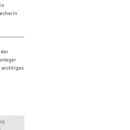
is
recherin
 der
Anleger
n wichtiges
.
ung
%