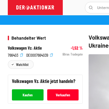
Volkswa
Behandelter Wert
Ukraine
Volkswagen Vz. Aktie
-1,52
%
Börse:
Tradegate
766403
DE0007664039
Watchlist
Volkswagen Vz.
Aktie jetzt handeln?
Kaufen
Verkaufen