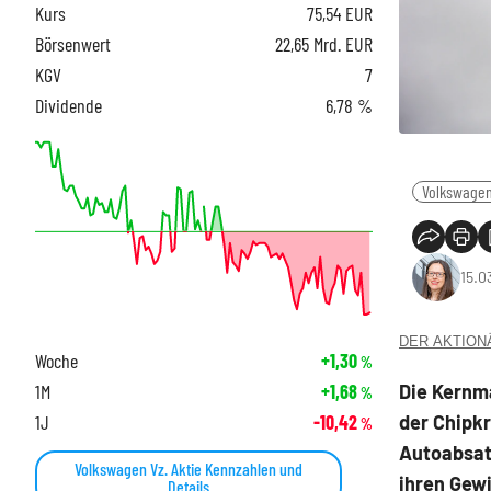
Kurs
75,54
EUR
Börsenwert
22,65 Mrd. EUR
KGV
7
Dividende
6,78 %
Volkswagen
15.0
DER AKTIONÄR
Woche
+1,30
%
Die Kernm
1M
+1,68
%
der Chipkr
1J
-10,42
%
Autoabsat
Volkswagen Vz. Aktie Kennzahlen und
ihren Gewi
Details