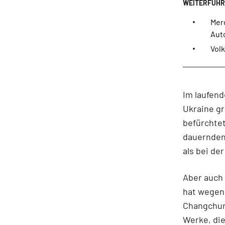
Mer
Aut
Volk
Im laufend
Ukraine g
befürchtet
dauernden
als bei de
Aber auch
hat wegen
Changchun
Werke, di