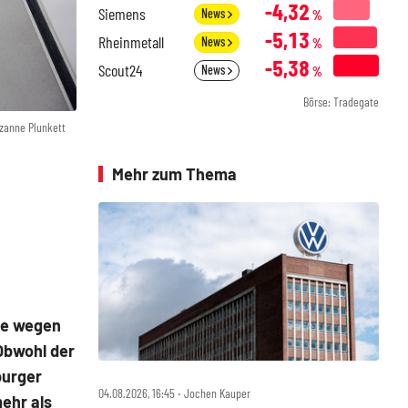
-4,32
Siemens
News
%
-5,13
Rheinmetall
News
%
-5,38
Scout24
News
%
Börse: Tradegate
zanne Plunkett
Mehr zum Thema
me wegen
Obwohl der
burger
04.08.2026, 16:45 ‧ Jochen Kauper
ehr als