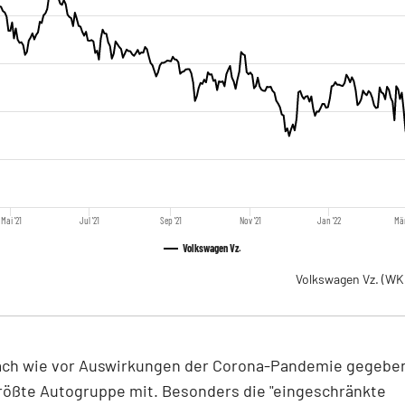
Mai '21
Jul '21
Sep '21
Nov '21
Jan '22
Mär
Volkswagen Vz.
Volkswagen Vz.
(WK
ach wie vor Auswirkungen der Corona-Pandemie gegeben,
rößte Autogruppe mit. Besonders die "eingeschränkte