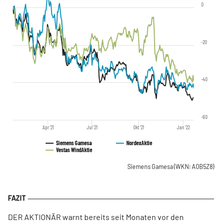
0
-20
-40
-60
Apr '21
Jul '21
Okt '21
Jan '22
Siemens Gamesa
Nordex
Aktie
Vestas Wind
Aktie
Siemens Gamesa
(WKN: A0B5Z8)
DER AKTIONÄR warnt bereits seit Monaten vor den