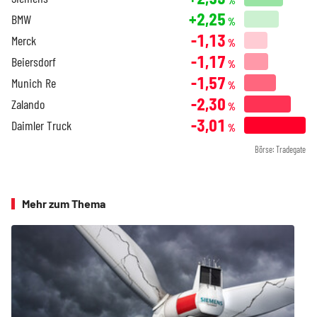
%
+2,25
BMW
%
-1,13
Merck
%
-1,17
Beiersdorf
%
-1,57
Munich Re
%
-2,30
Zalando
%
-3,01
Daimler Truck
%
Börse: Tradegate
Mehr zum Thema