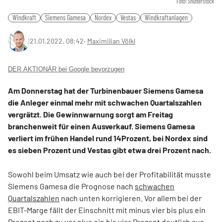
Foto: Shutterstock
Windkraft
Siemens Gamesa
Nordex
Vestas
Windkraftanlagen
21.01.2022, 08:42
‧
Maximilian Völkl
DER AKTIONÄR bei Google bevorzugen
Am Donnerstag hat der Turbinenbauer Siemens Gamesa
die Anleger einmal mehr mit schwachen Quartalszahlen
vergrätzt. Die Gewinnwarnung sorgt am Freitag
branchenweit für einen Ausverkauf. Siemens Gamesa
verliert im frühen Handel rund 14Prozent, bei Nordex sind
es sieben Prozent und Vestas gibt etwa drei Prozent nach.
Sowohl beim Umsatz wie auch bei der Profitabilität musste
Siemens Gamesa die Prognose nach
schwachen
Quartalszahlen
nach unten korrigieren. Vor allem bei der
EBIT-Marge fällt der Einschnitt mit minus vier bis plus ein
Prozent nach zu vor plus ein bis vier Prozent deutlich aus.