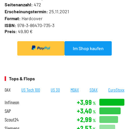
Seitenanzahl:
472
Erscheinungstermin:
25.11.2021
Format:
Hardcover
ISBN:
978-3-86470-735-3
Preis:
49,90 €
Im Shop kaufen
Tops & Flops
DAX
US Tech 100
US 30
MDAX
SDAX
EuroStoxx
+3,99
Infineon
%
+3,40
SAP
%
+2,99
Scout24
%
+2,53
Siemens