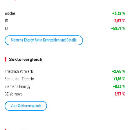
Woche
+3,32
%
1M
-2,67
%
1J
+59,71
%
Siemens Energy Aktie Kennzahlen und Details
Sektorvergleich
Friedrich Vorwerk
+2,45
%
Schneider Electric
+1,16
%
Siemens Energy
+0,13
%
GE Vernova
-1,57
%
Zum Sektorvergleich