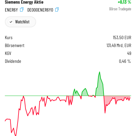
Siemens Energy Aktie
+0,13
%
ENER6Y
DE000ENER6Y0
Börse:
Tradegate
Watchlist
Kurs
153,50
EUR
Börsenwert
131,49 Mrd. EUR
KGV
49
Dividende
0,46 %