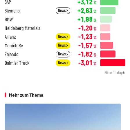
+3,12
SAP
%
+2,63
Siemens
News
%
+1,98
BMW
%
-1,20
Heidelberg Materials
%
-1,23
Allianz
News
%
-1,57
Munich Re
News
%
-1,82
Zalando
News
%
-3,01
Daimler Truck
News
%
Börse: Tradegate
Mehr zum Thema