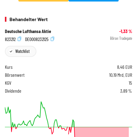
Behandelter Wert
Deutsche Lufthansa Aktie
-1,33
%
823212
DE0008232125
Börse:
Tradegate
Watchlist
Kurs
8,46
EUR
Börsenwert
10,19 Mrd. EUR
KGV
15
Dividende
3,89 %