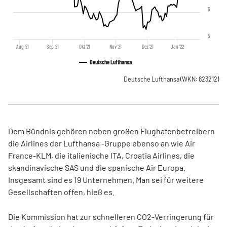
6
5
Aug '21
Sep '21
Okt '21
Nov '21
Dez '21
Jan '22
Deutsche Lufthansa
Deutsche Lufthansa
(WKN: 823212)
Dem Bündnis gehören neben großen Flughafenbetreibern
die Airlines der Lufthansa -Gruppe ebenso an wie Air
France-KLM, die italienische ITA, Croatia Airlines, die
skandinavische SAS und die spanische Air Europa.
Insgesamt sind es 19 Unternehmen. Man sei für weitere
Gesellschaften offen, hieß es.
Die Kommission hat zur schnelleren CO2-Verringerung für