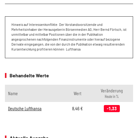
Hinweis auf Interessenkonflikte: Der Vorstandsvorsitzende und
Mehrheitsinhaber der Herausgeberin Börsenmedien AG, Herr Bernd Förtsch, ist
unmittelbar und mittelbar Positionen über die in der Publikation
angesprochenen nachfolgenden Finanzinstrumente oder hierauf bezogene
Derivate eingegangen, die von der durch die Publikation etwaig resultierenden
Kursentwicklung profitieren können: Lufthansa.
Behandelte Werte
Veränderung
Name
Wert
Heute in %
Deutsche Lufthansa
8,46
€
-1,33
Aktuelle Ausgabe