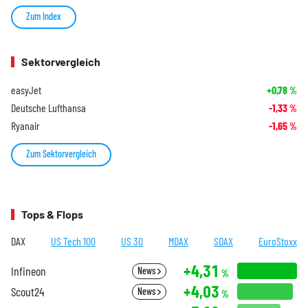
Zum Index
Sektorvergleich
easyJet
+0,78
%
Deutsche Lufthansa
-1,33
%
Ryanair
-1,65
%
Zum Sektorvergleich
Tops & Flops
DAX
US Tech 100
US 30
MDAX
SDAX
EuroStoxx
+4,31
Infineon
News
%
+4,03
Scout24
News
%