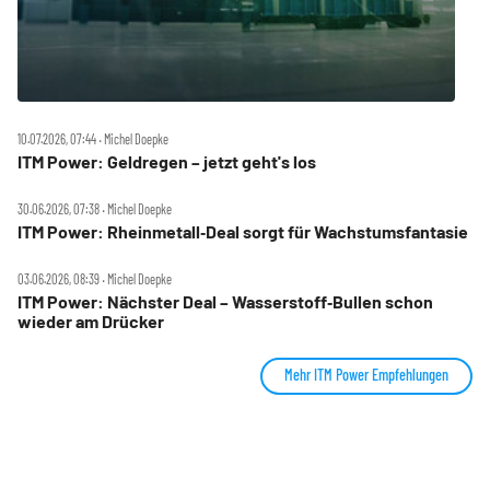
10.07.2026, 07:44 ‧ Michel Doepke
ITM Power: Geldregen – jetzt geht's los
30.06.2026, 07:38 ‧ Michel Doepke
ITM Power: Rheinmetall‑Deal sorgt für Wachstumsfantasie
03.06.2026, 08:39 ‧ Michel Doepke
ITM Power: Nächster Deal – Wasserstoff‑Bullen schon
wieder am Drücker
Mehr ITM Power Empfehlungen