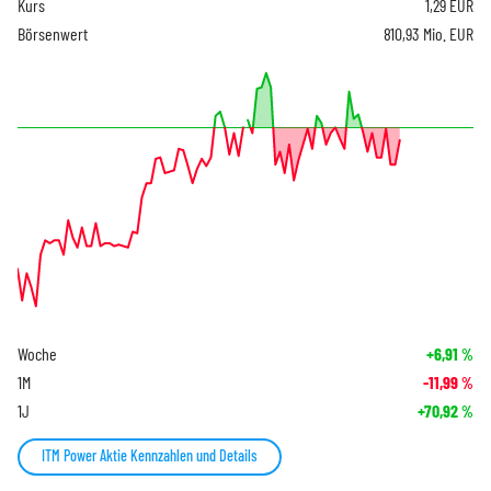
Kurs
1,29
EUR
Börsenwert
810,93 Mio. EUR
Woche
+6,91
%
1M
-11,99
%
1J
+70,92
%
ITM Power Aktie Kennzahlen und Details