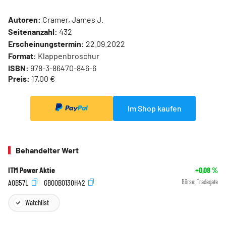
Autoren:
Cramer, James J.
Seitenanzahl:
432
Erscheinungstermin:
22.09.2022
Format:
Klappenbroschur
ISBN:
978-3-86470-846-6
Preis:
17,00 €
Im Shop kaufen
Behandelter Wert
ITM Power Aktie
+0,08
%
A0B57L
GB00B0130H42
Börse:
Tradegate
Watchlist