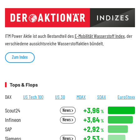
ITM Power Aktie ist auch Bestandteil des
E-Mobilität Wasserstoff Index
, der
verschiedene aussichtsreiche Wasserstoffaktien bündelt.
Zum Index
Tops & Flops
DAX
US Tech 100
US 30
MDAX
SDAX
EuroStoxx
+3,96
Scout24
News
%
+3,64
Infineon
News
%
+2,92
SAP
%
+2,53
Siemens
News
%