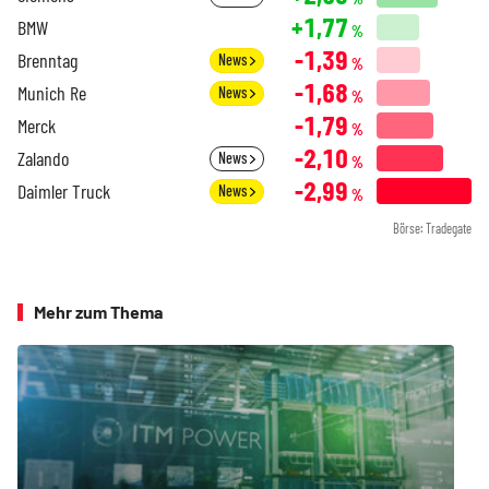
+1,77
BMW
%
-1,39
Brenntag
News
%
-1,68
Munich Re
News
%
-1,79
Merck
%
-2,10
Zalando
News
%
-2,99
Daimler Truck
News
%
Börse: Tradegate
Mehr zum Thema