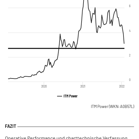
6
4
2
0
2020
2021
2022
ITM Power
ITM Power
(WKN: A0B57L)
Operative Performance und charttechnische Verfassung