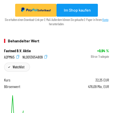
Im Shop kaufen
Sofortkauf
Sie erhalten einen Download-Link per E-Mail. Außerdem können Sie gekaufte E-Paper in Ihrem
Konto
herunterladen.
Behandelter Wert
Fastned B.V. Aktie
+0,94
%
A2PMA5
NL0013654809
Börse:
Tradegate
Watchlist
Kurs
32,25
EUR
Börsenwert
476,09 Mio. EUR