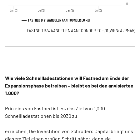
0
Jan '21
Jul '21
Jan '22
Jul '22
FASTNED B.V. AANDELEN AAN TOONDER EO -,01
FASTNED B.V. AANDELEN AAN TOONDER EO -,01
(WKN: A2PMA5)
Wie viele Schnellladestationen will Fastned am Ende der
Expansionsphase betreiben – bleibt es bei den anvisierten
1.000?
Prio eins von Fastned ist es, das Ziel von 1.000
Schnellladestationen bis 2030 zu
erreichen. Die Investition von Schroders Capital bringt uns
diesem Ziel einen großen Schritt näher, denn sie