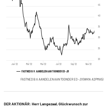
45
40
35
30
25
20
Jan '22
Mär '22
Mai '22
Jul '22
Sep '22
Nov '22
FASTNED B.V. AANDELEN AAN TOONDER EO -,01
FASTNED B.V. AANDELEN AAN TOONDER EO -,01
(WKN: A2PMA5)
DER AKTIONÄR: Herr Langezaal, Glückwunsch zur