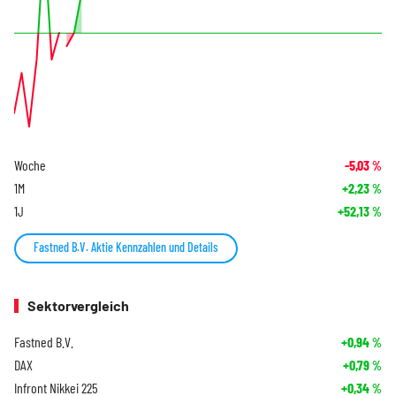
Woche
-5,03
%
1M
+2,23
%
1J
+52,13
%
Fastned B.V. Aktie Kennzahlen und Details
Sektorvergleich
Fastned B.V.
+0,94
%
DAX
+0,79
%
Infront Nikkei 225
+0,34
%