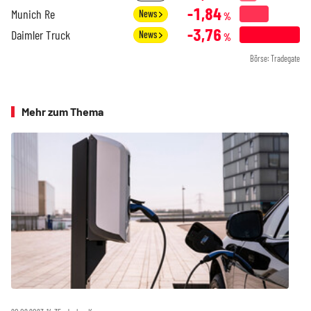
-1,84
Munich Re
News
%
-3,76
Daimler Truck
News
%
Börse: Tradegate
Mehr zum Thema