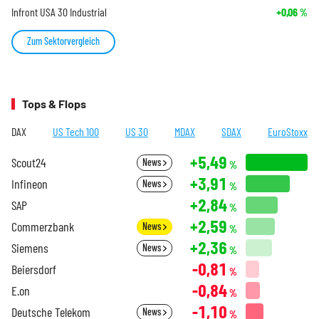
Infront USA 30 Industrial
+0,06
%
Zum Sektorvergleich
Tops & Flops
DAX
US Tech 100
US 30
MDAX
SDAX
EuroStoxx
+5,49
Scout24
News
%
+3,91
Infineon
News
%
+2,84
SAP
%
+2,59
Commerzbank
News
%
+2,36
Siemens
News
%
-0,81
Beiersdorf
%
-0,84
E.on
%
-1,10
Deutsche Telekom
News
%