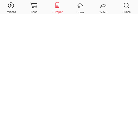
Fastned B.V.
Aktie jetzt handeln?
Instagram
Facebook
Kaufen
Verkaufen
Twitter
DER AKTIONÄR ist IVW-geprüft
© Copyright 2026 Börsenmedien AG. Alle Rechte
vorbehalten.