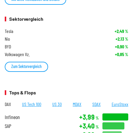
Sektorvergleich
Tesla
+2,49
%
Nio
+2,13
%
BYD
+0,90
%
Volkswagen Vz.
+0,85
%
Zum Sektorvergleich
Tops & Flops
DAX
US Tech 100
US 30
MDAX
SDAX
EuroStoxx
+3,99
Infineon
%
+3,40
SAP
%