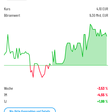
Kurs
4,10
EUR
Börsenwert
9,30 Mrd. EUR
Woche
-3,53
%
1M
-4,55
%
1J
+1,99
%
Nio Aktie Kennzahlen und Details