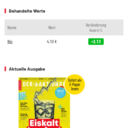
Behandelte Werte
Veränderung
Name
Wert
Heute in %
Nio
4,10
€
+2,13
Aktuelle Ausgabe