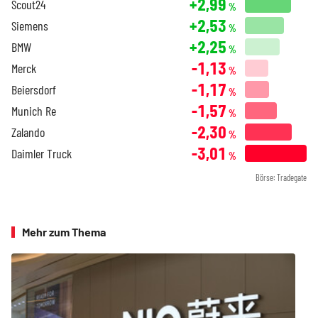
+2,99
Scout24
%
+2,53
Siemens
%
+2,25
BMW
%
-1,13
Merck
%
-1,17
Beiersdorf
%
-1,57
Munich Re
%
-2,30
Zalando
%
-3,01
Daimler Truck
%
Börse: Tradegate
Mehr zum Thema