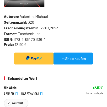
Autoren:
Valentin, Michael
Seitenanzahl:
320
Erscheinungstermin:
27.07.2023
Format:
Taschenbuch
ISBN:
978-3-86470-936-4
Preis:
12,90 €
Im Shop kaufen
Behandelter Wert
Nio Aktie
+2,13
%
A2N4PB
US62914V1061
Börse:
Tradegate
Watchlist