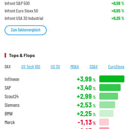
Infront S&P 500
+0,59
%
Infront Euro Stoxx 50
+0,55
%
Infront USA 30 Industrial
+0,25
%
Zum Sektorvergleich
Tops & Flops
DAX
US Tech 100
US 30
MDAX
SDAX
EuroStoxx
+3,99
Infineon
%
+3,40
SAP
%
+2,99
Scout24
%
+2,53
Siemens
%
+2,25
BMW
%
-1,13
Merck
%