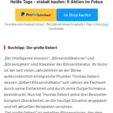
Heiße Tage – eiskalt kaufen: 5 Aktien im Fokus
Im Shop kaufen
Sofortkauf
Sie erhalten einen Download-Link per E-Mail. Außerdem können Sie gekaufte E-Paper in Ihrem
Konto
herunterladen.
Buchtipp: Der große Gebert
„Der intelligente Investor“, „Börsenindikatoren“ und
„Börsenzyklen“ sind Klassiker der Börsen­literatur. Ihr Autor
ist der seit vielen Jahrzehnten an der Börse
außerordentlich erfolgreiche Physiker Thomas Gebert,
dessen „Gebert Börsenindikator“ seit Jahren die Fachwelt
durch seine Einfachheit und durch seine Outperformance
beeindruckt. Nun hat Thomas Gebert seine drei Best­seller
komplett überarbeitet, an die heutige ­Situation angepasst
und mit aktuellen Beispielen ver­sehen.
„Der große Gebert“ ist geballtes Börsenwissen, das dem