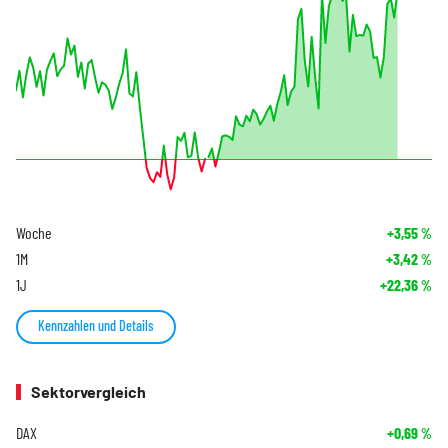
Woche
+3,55
%
1M
+3,42
%
1J
+22,36
%
Kennzahlen und Details
Sektorvergleich
DAX
+0,69
%