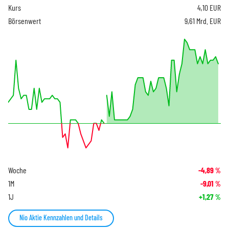
Kurs
4,10
EUR
Börsenwert
9,61 Mrd. EUR
Woche
-4,89
%
1M
-9,01
%
1J
+1,27
%
Nio Aktie Kennzahlen und Details