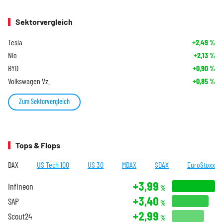
Sektorvergleich
Tesla
+2,49
%
Nio
+2,13
%
BYD
+0,90
%
Volkswagen Vz.
+0,85
%
Zum Sektorvergleich
Tops & Flops
DAX
US Tech 100
US 30
MDAX
SDAX
EuroStoxx
+3,99
Infineon
%
+3,40
SAP
%
+2,99
Scout24
%