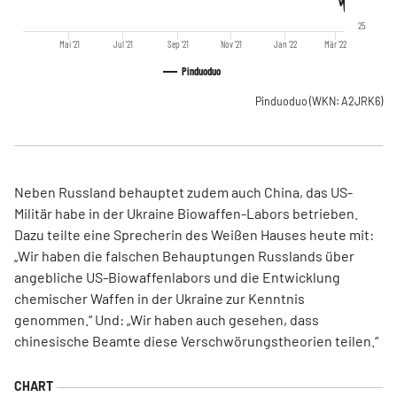
25
Mai '21
Jul '21
Sep '21
Nov '21
Jan '22
Mär '22
Pinduoduo
Pinduoduo
(WKN: A2JRK6)
Neben Russland behauptet zudem auch China, das US-
Militär habe in der Ukraine Biowaffen-Labors betrieben.
Dazu teilte eine Sprecherin des Weißen Hauses heute mit:
„Wir haben die falschen Behauptungen Russlands über
angebliche US-Biowaffenlabors und die Entwicklung
chemischer Waffen in der Ukraine zur Kenntnis
genommen.“ Und: „Wir haben auch gesehen, dass
chinesische Beamte diese Verschwörungstheorien teilen.“