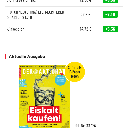
HUTCHMED (CHINA) LTD. REGISTERED
+6,19
2,06
€
SHARES LS 0,10
Jinkosolar
14,72
€
+5,56
Aktuelle Ausgabe
Nr. 33/26