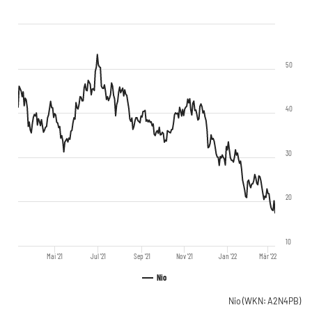
50
40
30
20
10
Mai '21
Jul '21
Sep '21
Nov '21
Jan '22
Mär '22
Nio
Nio
(WKN: A2N4PB)