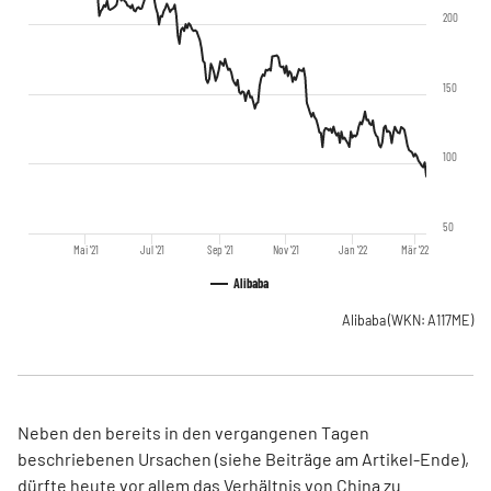
200
150
100
50
Mai '21
Jul '21
Sep '21
Nov '21
Jan '22
Mär '22
Alibaba
Alibaba
(WKN: A117ME)
Neben den bereits in den vergangenen Tagen
beschriebenen Ursachen (siehe Beiträge am Artikel-Ende),
dürfte heute vor allem das Verhältnis von China zu