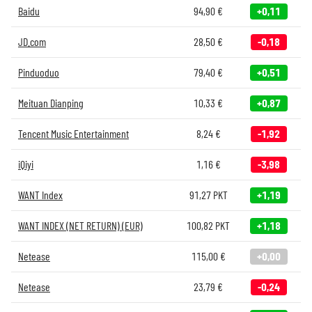
Baidu
94,90
€
+0,11
JD.com
28,50
€
-0,18
Pinduoduo
79,40
€
+0,51
Meituan Dianping
10,33
€
+0,87
Tencent Music Entertainment
8,24
€
-1,92
iQiyi
1,16
€
-3,98
WANT Index
91,27
PKT
+1,19
WANT INDEX (NET RETURN) (EUR)
100,82
PKT
+1,18
Netease
115,00
€
+0,00
Netease
23,79
€
-0,24