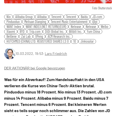
Foto: Shutterstock
Nio
Alibaba Group
Alibaba
Tencent
Tencent
Baidu
JD.com
Pinduoduo
Meituan Dianping
Tencent Music Entertainment
iQiyi
WANT Index
WANT INDEX (NET RETURN) (EUR)
Netease
Netease
Weibo
Xiaomi
BYD
Trip.com
DiDi Global Inc.
Bilibili Inc.
Yum China
BeiGene
Zai Lab
XPeng
ACM Research Inc.
HUTCHMED (CHINA) LTD. REGISTERED SHARES LS 0
10
Jinkosolar
10.03.2022, 19:53
‧
Lars Friedrich
DER AKTIONÄR bei Google bevorzugen
Was für ein Abverkauf! Zum Handelsauftakt in den USA
verlieren die Kurse von China-Tech-Aktien brutal.
Pinduoduo minus 18 Prozent. Nio minus 13 Prozent. JD.com
minus 14 Prozent. Alibaba minus 9 Prozent. Baidu minus 7
Prozent. Tencent minus 6 Prozent. Bei kleineren Werten
sieht es teils sogar noch schlimmer aus. Die Zahlen von JD