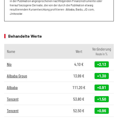
in der Publikation angesprochenen nachfolgenden Finanzinstrumente oder
hierauf bezogene Derivate, die von der durch die Publikation etwaig
resultierenden Kursentwicklung profitieren: Alibaba, Baidu, JD.com,
Jinkosolar.
Behandelte Werte
Veränderung
Name
Wert
Heute in %
Nio
4,10
€
+2,13
Alibaba Group
13,99
€
+1,30
Alibaba
111,20
€
+0,91
Tencent
53,80
€
+1,50
Tencent
52,50
€
+0,96