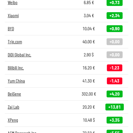
Weibo
6,85
€
+0,73
Xiaomi
3,04
€
+2,34
BYD
10,04
€
+0,90
Trip.com
40,00
€
+0,00
DiDi Global Inc.
2,90
$
+0,00
Bilibili Inc.
16,20
€
-1,23
Yum China
41,30
€
-1,43
BeiGene
302,00
€
+4,20
Zai Lab
20,20
€
+13,81
XPeng
10,48
$
+3,35
ACM Research Inc.
72,50
€
+5,55