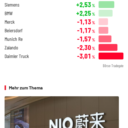
+2,53
Siemens
%
+2,25
BMW
%
-1,13
Merck
%
-1,17
Beiersdorf
%
-1,57
Munich Re
%
-2,30
Zalando
%
-3,01
Daimler Truck
%
Börse: Tradegate
Mehr zum Thema