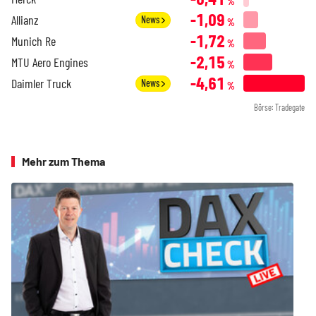
%
-1,09
Allianz
News
%
-1,72
Munich Re
%
-2,15
MTU Aero Engines
%
-4,61
Daimler Truck
News
%
Börse: Tradegate
Mehr zum Thema