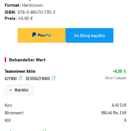
Format:
Hardcover
ISBN:
978-3-86470-735-3
Preis:
49,90 €
Im Shop kaufen
Behandelter Wert
Teamviewer Aktie
+0,39
%
A2YN90
DE000A2YN900
Börse:
Tradegate
Watchlist
Kurs
6,40
EUR
Börsenwert
990,46 Mio. EUR
KGV
8