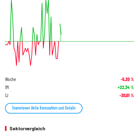
Woche
-5,20
%
1M
+22,34
%
1J
-30,01
%
Teamviewer Aktie Kennzahlen und Details
Sektorvergleich