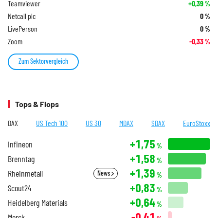
Teamviewer
+0,39
%
Netcall plc
0
%
LivePerson
0
%
Zoom
-0,33
%
Zum Sektorvergleich
Tops & Flops
DAX
US Tech 100
US 30
MDAX
SDAX
EuroStoxx
+1,75
Infineon
%
+1,58
Brenntag
%
+1,39
Rheinmetall
News
%
+0,83
Scout24
%
+0,64
Heidelberg Materials
%
-0,41
Merck