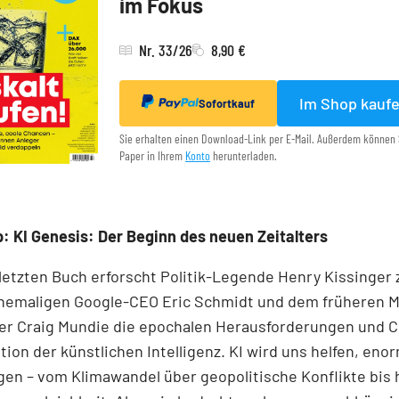
im Fokus
Nr. 33/26
8,90 €
Im Shop kauf
Sofortkauf
Sie erhalten einen Download-Link per E-Mail. Außerdem können 
Paper in Ihrem
Konto
herunterladen.
: KI Genesis: Der Beginn des neuen Zeitalters
 letzten Buch erforscht Politik-Legende Henry Kissinge
hemaligen Google-CEO Eric Schmidt und dem früheren M
r Craig Mundie die epochalen Herausforderungen und 
tion der künstlichen Intelligenz. KI wird uns helfen, eno
gen – vom Klimawandel über geo­poli­tische Konflikte bis 