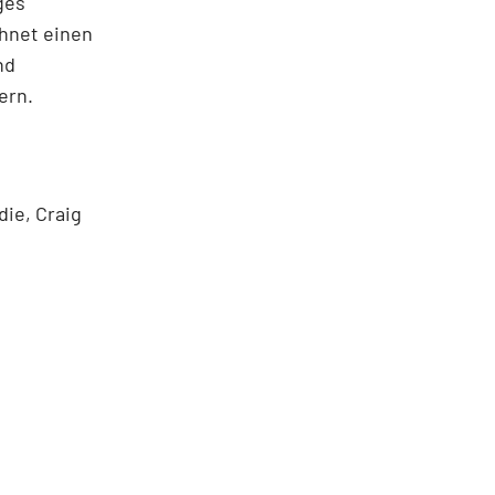
ges
hnet einen
nd
ern.
die, Craig