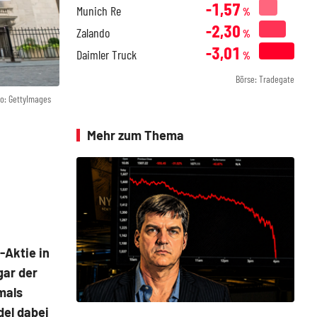
-1,57
Munich Re
%
-2,30
Zalando
%
-3,01
Daimler Truck
%
Börse: Tradegate
o: GettyImages
Mehr zum Thema
-Aktie in
gar der
mals
del dabei