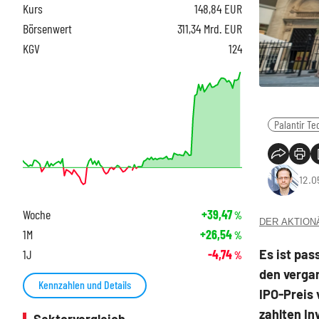
Kurs
148,84
EUR
Börsenwert
311,34 Mrd. EUR
KGV
124
Palantir Te
12.0
Woche
+39,47
%
DER AKTIONÄR
1M
+26,54
%
Es ist pas
1J
-4,74
%
den verga
Kennzahlen und Details
IPO-Preis
zahlten In