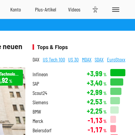
e neuen
Tops & Flops
DAX
US Tech 100
US 30
MDAX
SDAX
EuroStoxx
+3,99
Palantir Technologies
Infineon
%
,92
+3,40
%
SAP
%
+2,99
Scout24
%
+2,53
Siemens
%
+2,25
BMW
%
-1,13
Merck
%
-1,17
Beiersdorf
%