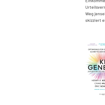
Einkommen
Urteilsve
Weg jensei
skizziert 