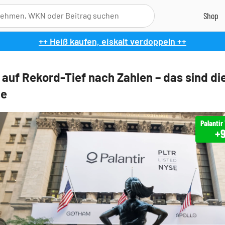
++ Heiß kaufen, eiskalt verdoppeln ++
r auf Rekord-Tief nach Zahlen – das sind di
le
+9