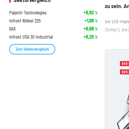
Sektorvergleich
zu sein. A
Palantir Technologies
+9,92
%
Infront Nikkei 225
+1,08
Im US-Hand
%
DAX
+0,69
Dollar), b
%
Infront USA 30 Industrial
+0,25
%
Zum Sektorvergleich