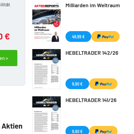
ilität
Milliarden im Weltraum
0 €
49,99 €
HEBELTRADER 142/26
en >
9,90 €
HEBELTRADER 141/26
5 Aktien
9,90 €