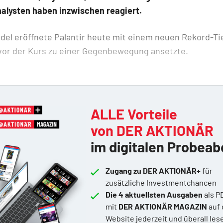
nalysten haben inzwischen reagiert.
el eröffnete Palantir heute mit einem neuen Rekord-Tie
evor der Kurs zu einer Gegenbewegung ansetzte.
ALLE Vorteile
von DER AKTIONÄR
im digitalen Probeab
Zugang zu DER AKTIONÄR+
für
zusätzliche Investmentchancen
Die 4 aktuellsten Ausgaben
als P
mit
DER AKTIONÄR MAGAZIN
auf 
Website jederzeit und überall les