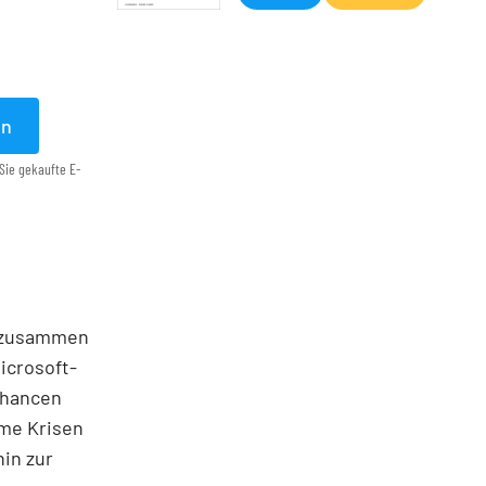
en
Sie gekaufte E-
r zusammen
icrosoft-
Chancen
rme Krisen
hin zur