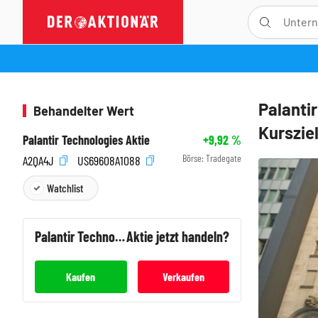
Palanti
Behandelter Wert
Kurszie
Palantir Technologies Aktie
+9,92
%
Börse:
Tradegate
A2QA4J
US69608A1088
Watchlist
Palantir Technologies
Aktie jetzt handeln?
Kaufen
Verkaufen