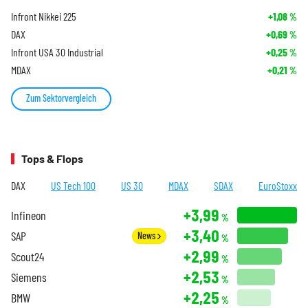
Infront Nikkei 225
+1,08
%
DAX
+0,69
%
Infront USA 30 Industrial
+0,25
%
MDAX
+0,21
%
Zum Sektorvergleich
Tops & Flops
DAX
US Tech 100
US 30
MDAX
SDAX
EuroStoxx
+3,99
Infineon
%
+3,40
SAP
News
%
+2,99
Scout24
%
+2,53
Siemens
%
+2,25
BMW
%