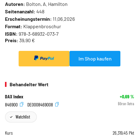
Autoren:
Bolton, A. Hamilton
Seitenanzahl:
448
Erscheinungstermin:
11.06.2026
Format:
Klappenbroschur
ISBN:
978-3-68932-073-7
Preis:
39,90 €
Im Shop kaufen
Behandelter Wert
DAX Index
+0,69
%
846900
DE0008469008
Börse:
Xetra
Watchlist
Kurs
26.319,45
Pkt