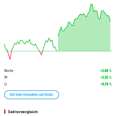
Woche
+2,69
%
1M
+3,35
%
1J
+8,79
%
DAX Index Kennzahlen und Details
Sektorvergleich