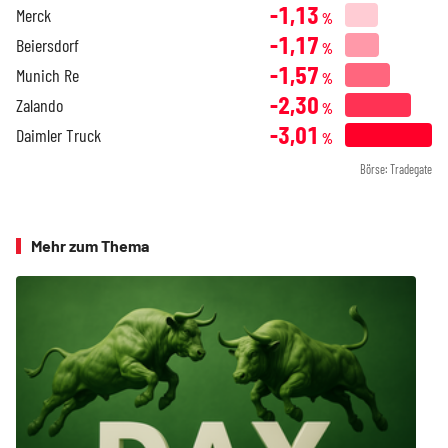
-1,13
Merck
%
-1,17
Beiersdorf
%
-1,57
Munich Re
%
-2,30
Zalando
%
-3,01
Daimler Truck
%
Börse: Tradegate
Mehr zum Thema