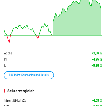
Woche
+2,06
%
1M
+1,25
%
1J
+9,26
%
DAX Index Kennzahlen und Details
Sektorvergleich
Infront Nikkei 225
+1,08
%