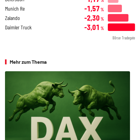
%
-1,57
Munich Re
%
-2,30
Zalando
%
-3,01
Daimler Truck
%
Börse: Tradegate
Mehr zum Thema