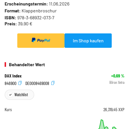
Erscheinungstermin:
11.06.2026
Format:
Klappenbroschur
ISBN:
978-3-68932-073-7
Preis:
39,90 €
Im Shop kaufen
Behandelter Wert
DAX Index
+0,69
%
846900
DE0008469008
Börse:
Xetra
Watchlist
Kurs
26.319,45
XXP