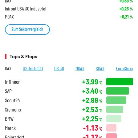
DAX
+0,69
%
Infront USA 30 Industrial
+0,25
%
MDAX
+0,21
%
Zum Sektorvergleich
Tops & Flops
DAX
US Tech 100
US 30
MDAX
SDAX
EuroStoxx
+3,99
Infineon
%
+3,40
SAP
%
+2,99
Scout24
%
+2,53
Siemens
%
+2,25
BMW
%
-1,13
Merck
%
-1,17
Beiersdorf