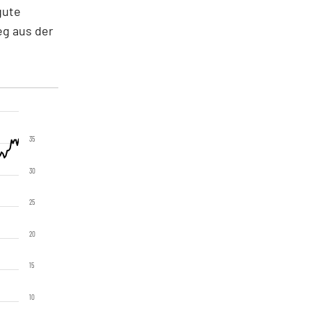
gute
g aus der
35
30
25
20
15
10