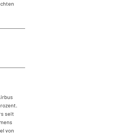
ichten
Airbus
Prozent.
s seit
emens
el von