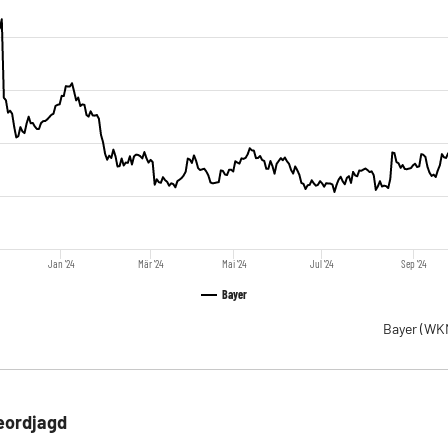
Jan '24
Mär '24
Mai '24
Jul '24
Sep '24
Bayer
Bayer
(WK
eordjagd