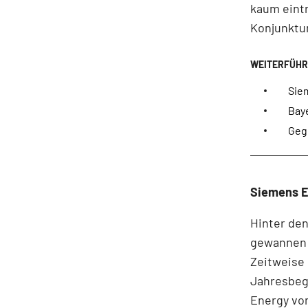
kaum eintr
Konjunktu
Sie
Baye
Geg
Siemens E
Hinter de
gewannen a
Zeitweise 
Jahresbeg
Energy von