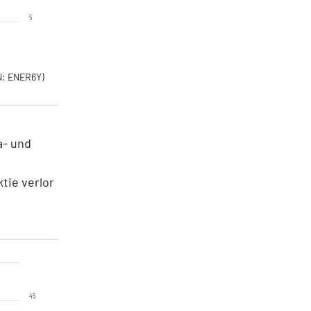
5
: ENER6Y)
a- und
tie verlor
45