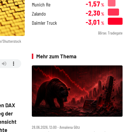
-1,57
Munich Re
%
-2,30
Zalando
%
-3,01
Daimler Truck
%
Börse: Tradegate
e/Shutterstock
Mehr zum Thema
den DAX
eg der
ensicht
28.06.2026, 12:00 ‧ Annalena Götz
chte