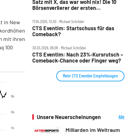
Satz mit X, das war wohl nix! Die 10
Börsenverlierer der ersten
Jahreshälfte
t in New
17.04.2026, 13:30 ‧ Michael Schröder
CTS Eventim: Startschuss für das
ekordhöhen
Comeback?
 mit ihren
aq 100
30.03.2026, 09:09 ‧ Michael Schröder
CTS Eventim: Nach 23%‑Kursrutsch –
Comeback‑Chance oder Finger weg?
Mehr CTS Eventim Empfehlungen
19k
18k
Unsere Neuerscheinungen
Alle
Neuerscheinungen
17k
Milliarden im Weltraum