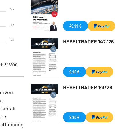
16k
15k
49,99 €
14k
HEBELTRADER 142/26
N: 846900)
9,90 €
HEBELTRADER 141/26
itiven
er
ker als
ene
9,90 €
ktstimmung