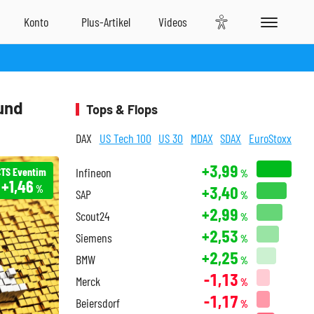
und
Tops & Flops
DAX
US Tech 100
US 30
MDAX
SDAX
EuroStoxx
+3,99
CTS Eventim
Infineon
%
+1,46
+3,40
%
SAP
%
+2,99
Scout24
%
+2,53
Siemens
%
+2,25
BMW
%
-1,13
Merck
%
-1,17
Beiersdorf
%