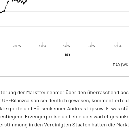
Jan '24
Mär '24
Mai '24
Jul '24
Sep '24
DAX
DAX
(WK
hterung der Marktteilnehmer über den überraschend pos
r US-Bilanzsaison sei deutlich gewesen, kommentierte d
ktexperte und Börsenkenner Andreas Lipkow. Etwas stär
gestiegene Erzeugerpreise und eine unerwartet gesunk
erstimmung in den Vereinigten Staaten hätten die Mar