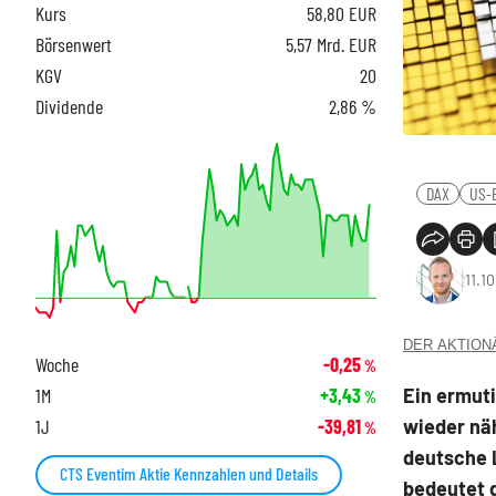
Kurs
58,80
EUR
Börsenwert
5,57 Mrd. EUR
KGV
20
Dividende
2,86 %
DAX
US-B
11.1
DER AKTIONÄR
Woche
-0,25
%
Ein ermuti
1M
+3,43
%
wieder nä
1J
-39,81
%
deutsche 
CTS Eventim Aktie Kennzahlen und Details
bedeutet d