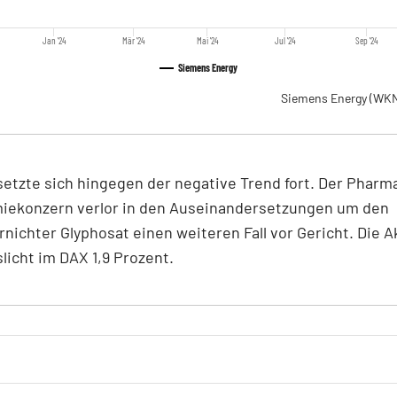
Jan '24
Mär '24
Mai '24
Jul '24
Sep '24
Siemens Energy
Siemens Energy
(WKN
setzte sich hingegen der negative Trend fort. Der Pharm
iekonzern verlor in den Auseinandersetzungen um den
nichter Glyphosat einen weiteren Fall vor Gericht. Die Ak
slicht im DAX 1,9 Prozent.