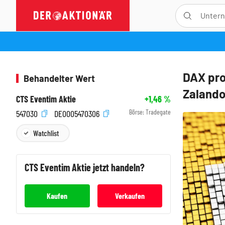
DAX pro
Behandelter Wert
Zalando
CTS Eventim Aktie
+1,46
%
Börse:
Tradegate
547030
DE0005470306
Watchlist
CTS Eventim
Aktie jetzt handeln?
Kaufen
Verkaufen