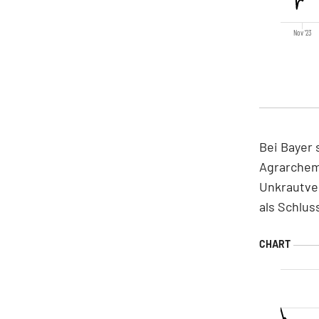
Nov '23
Bei Bayer 
Agrarchem
Unkrautver
als Schlus