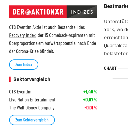
Bestmarke 
Unterstüt
CTS Eventim Aktie ist auch Bestandteil des
York, wo 
Recovery Index
, der 15 Comeback-Aspiranten mit
erreichte
überproportionalem Aufwärtspotenzial nach Ende
Quartalsza
der Corona-Krise bündelt.
belasteten
Zum Index
Sektorvergleich
CTS Eventim
+1,46
%
Live Nation Entertainment
+0,67
%
The Walt Disney Company
-0,01
%
Zum Sektorvergleich