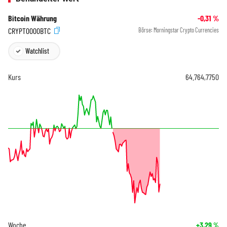
Bitcoin Währung
-0,31
%
CRYPT0000BTC
Börse:
Morningstar Crypto Currencies
Watchlist
Kurs
64.764,7750
Woche
+3,29
%