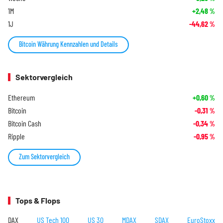
1M
+2,48
%
1J
-44,62
%
Bitcoin Währung Kennzahlen und Details
Sektorvergleich
Ethereum
+0,60
%
Bitcoin
-0,31
%
Bitcoin Cash
-0,34
%
Ripple
-0,95
%
Zum Sektorvergleich
Tops & Flops
DAX
US Tech 100
US 30
MDAX
SDAX
EuroStoxx