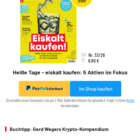
Nr. 33/26
8,90 €
Heiße Tage – eiskalt kaufen: 5 Aktien im Fokus
Im Shop kaufen
Sofortkauf
Sie erhalten einen Download-Link per E-Mail. Außerdem können Sie gekaufte E-Paper in Ihrem
Konto
herunterladen.
Buchtipp: Gerd Wegers Krypto-Kompendium