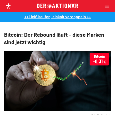
++ Heiß kaufen, eiskalt verdoppeln ++
Bitcoin: Der Rebound läuft – diese Marken
sind jetzt wichtig
Bitcoin
-0,31
%