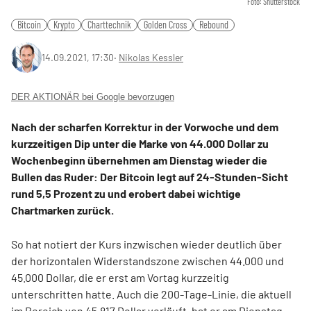
Foto: Shutterstock
Bitcoin
Krypto
Charttechnik
Golden Cross
Rebound
14.09.2021, 17:30
‧
Nikolas Kessler
DER AKTIONÄR bei Google bevorzugen
Nach der scharfen Korrektur in der Vorwoche und dem
kurzzeitigen Dip unter die Marke von 44.000 Dollar zu
Wochenbeginn übernehmen am Dienstag wieder die
Bullen das Ruder: Der Bitcoin legt auf 24-Stunden-Sicht
rund 5,5 Prozent zu und erobert dabei wichtige
Chartmarken zurück.
So hat notiert der Kurs inzwischen wieder deutlich über
der horizontalen Widerstandszone zwischen 44.000 und
45.000 Dollar, die er erst am Vortag kurzzeitig
unterschritten hatte. Auch die 200-Tage-Linie, die aktuell
im Bereich von 45.817 Dollar verläuft, hat er am Dienstag