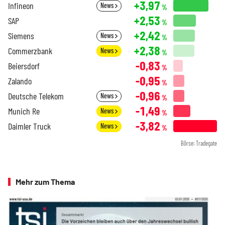
+3,97
Infineon
News
%
+2,53
SAP
%
+2,42
Siemens
News
%
+2,38
Commerzbank
News
%
-0,83
Beiersdorf
%
-0,95
Zalando
%
-0,96
Deutsche Telekom
News
%
-1,49
Munich Re
News
%
-3,82
Daimler Truck
News
%
Börse: Tradegate
Mehr zum Thema