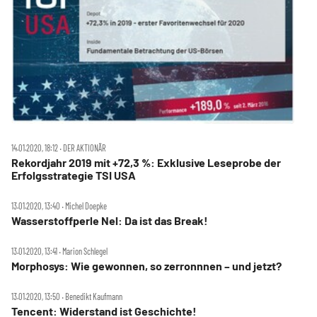
14.01.2020, 18:12 ‧ DER AKTIONÄR
Rekordjahr 2019 mit +72,3 %: Exklusive Leseprobe der
Erfolgsstrategie TSI USA
13.01.2020, 13:40 ‧ Michel Doepke
Wasserstoffperle Nel: Da ist das Break!
13.01.2020, 13:41 ‧ Marion Schlegel
Morphosys: Wie gewonnen, so zerronnnen – und jetzt?
13.01.2020, 13:50 ‧ Benedikt Kaufmann
Tencent: Widerstand ist Geschichte!