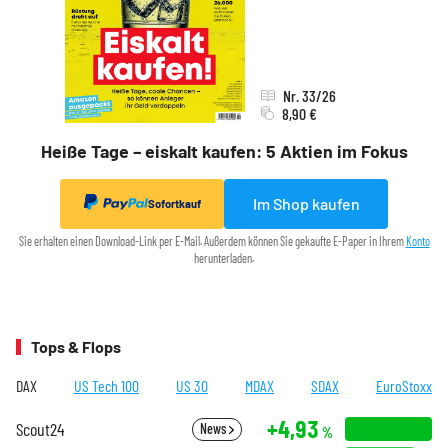
Nr. 33/26
8,90 €
Heiße Tage – eiskalt kaufen: 5 Aktien im Fokus
Im Shop kaufen
Sofortkauf
Sie erhalten einen Download-Link per E-Mail. Außerdem können Sie gekaufte E-Paper in Ihrem
Konto
herunterladen.
Tops & Flops
DAX
US Tech 100
US 30
MDAX
SDAX
EuroStoxx
+4,93
Scout24
News
%