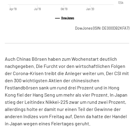
17,5k
Apr '19
Jul '19
Okt '19
Jan '20
DowJones
DowJones
(ISIN: DE000DB2KFA7)
Auch Chinas Börsen haben zum Wochenstart deutlich
nachgegeben. Die Furcht vor den wirtschaftlichen Folgen
der Corona-Krisen treibt die Anleger weiter um. Der CSI mit
den 300 wichtigsten Aktien der chinesischen
Festlandbörsen sank um rund drei Prozent und in Hong
Kong fiel der Hang Seng um mehr als vier Prozent. In Japan
stieg der Leitindex Nikkei-225 zwar um rund zwei Prozent,
allerdings holte er damit nur einen Teil der Gewinne der
anderen Indizes vom Freitag auf. Denn da hatte der Handel
in Japan wegen eines Feiertages geruht.