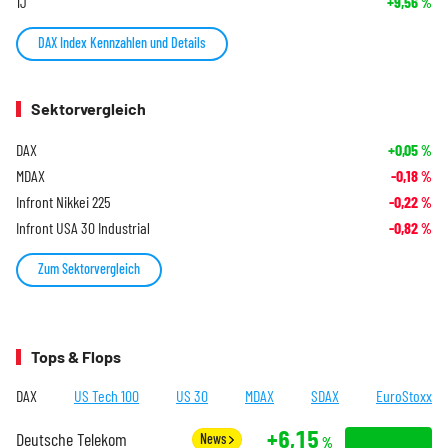
1J
+9,56
%
DAX Index Kennzahlen und Details
Sektorvergleich
DAX
+0,05
%
MDAX
-0,18
%
Infront Nikkei 225
-0,22
%
Infront USA 30 Industrial
-0,82
%
Zum Sektorvergleich
Tops & Flops
DAX
US Tech 100
US 30
MDAX
SDAX
EuroStoxx
+6,15
Deutsche Telekom
News
%