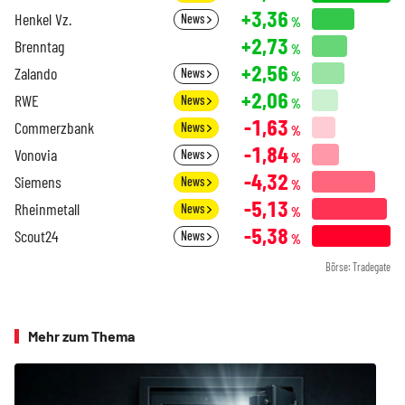
+3,36
Henkel Vz.
News
%
+2,73
Brenntag
%
+2,56
Zalando
News
%
+2,06
RWE
News
%
-1,63
Commerzbank
News
%
-1,84
Vonovia
News
%
-4,32
Siemens
News
%
-5,13
Rheinmetall
News
%
-5,38
Scout24
News
%
Börse: Tradegate
Mehr zum Thema