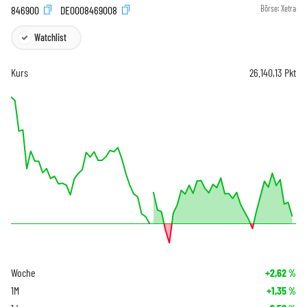
846900
DE0008469008
Börse:
Xetra
Watchlist
Kurs
26.140,13
Pkt
Woche
+2,62
%
1M
+1,35
%