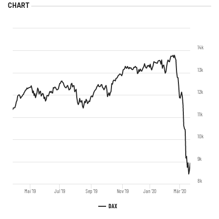
14k
13k
12k
11k
10k
9k
8k
Mai '19
Jul '19
Sep '19
Nov '19
Jan '20
Mär '20
DAX