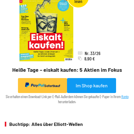
Nr. 33/26
8,90 €
Heiße Tage – eiskalt kaufen: 5 Aktien im Fokus
Im Shop kaufen
Sofortkauf
Sie erhalten einen Download-Link per E-Mail. Außerdem können Sie gekaufte E-Paper in Ihrem
Konto
herunterladen.
Buchtipp: Alles über Elliott-Wellen