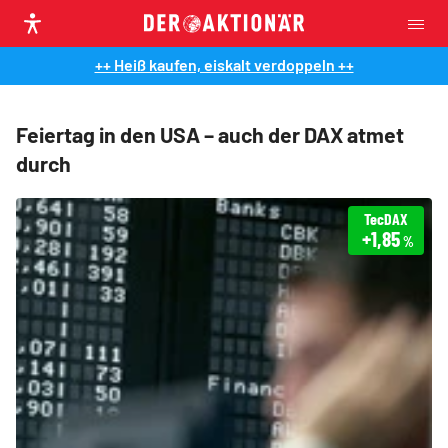
++ Heiß kaufen, eiskalt verdoppeln ++
Feiertag in den USA – auch der DAX atmet
durch
TecDAX
+1,85
%