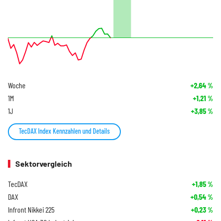
Woche
+2,64
%
1M
+1,21
%
1J
+3,85
%
TecDAX Index Kennzahlen und Details
Sektorvergleich
TecDAX
+1,85
%
DAX
+0,54
%
Infront Nikkei 225
+0,23
%