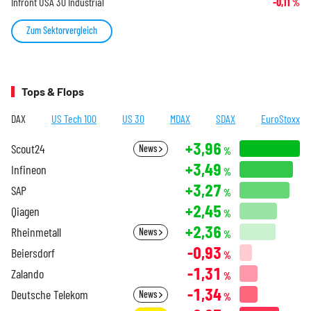
Infront USA 30 Industrial
-0,11
%
Zum Sektorvergleich
Tops & Flops
DAX
US Tech 100
US 30
MDAX
SDAX
EuroStoxx
+3,96
Scout24
News
%
+3,49
Infineon
%
+3,27
SAP
%
+2,45
Qiagen
%
+2,36
Rheinmetall
News
%
-0,93
Beiersdorf
%
-1,31
Zalando
%
-1,34
Deutsche Telekom
News
%