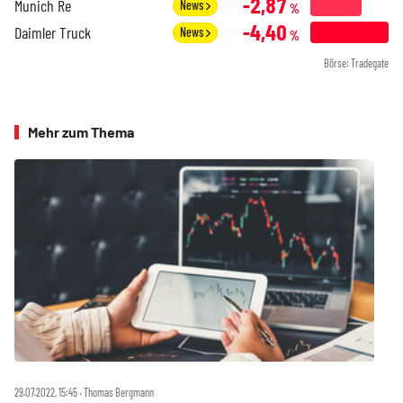
-2,87
Munich Re
News
%
-4,40
Daimler Truck
News
%
Börse: Tradegate
Mehr zum Thema
29.07.2022, 15:45 ‧ Thomas Bergmann