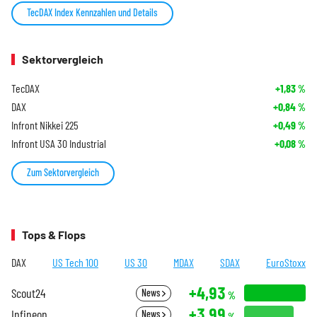
TecDAX Index Kennzahlen und Details
Sektorvergleich
TecDAX
+1,83
%
DAX
+0,84
%
Infront Nikkei 225
+0,49
%
Infront USA 30 Industrial
+0,08
%
Zum Sektorvergleich
Tops & Flops
DAX
US Tech 100
US 30
MDAX
SDAX
EuroStoxx
+4,93
Scout24
News
%
+3,99
Infineon
News
%