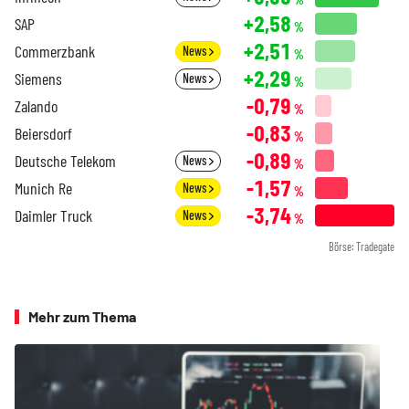
+2,58
SAP
%
+2,51
Commerzbank
News
%
+2,29
Siemens
News
%
-0,79
Zalando
%
-0,83
Beiersdorf
%
-0,89
Deutsche Telekom
News
%
-1,57
Munich Re
News
%
-3,74
Daimler Truck
News
%
Börse: Tradegate
Mehr zum Thema