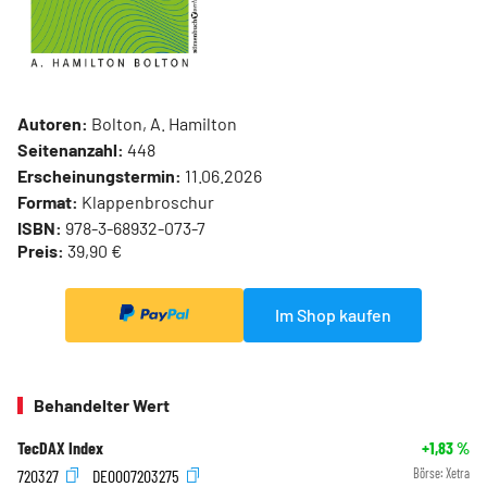
Autoren:
Bolton, A. Hamilton
Seitenanzahl:
448
Erscheinungstermin:
11.06.2026
Format:
Klappenbroschur
ISBN:
978-3-68932-073-7
Preis:
39,90 €
Im Shop kaufen
Behandelter Wert
TecDAX Index
+1,83
%
720327
DE0007203275
Börse:
Xetra