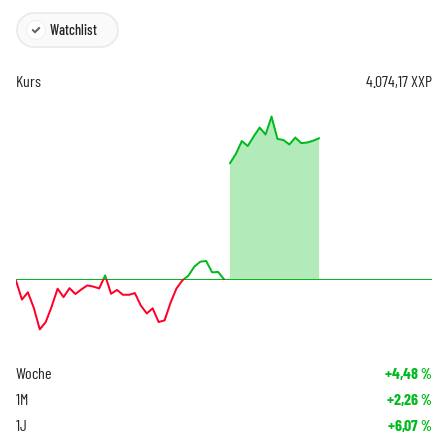
Watchlist
Kurs
4.074,17
XXP
Woche
+4,48
%
1M
+2,26
%
1J
+6,07
%