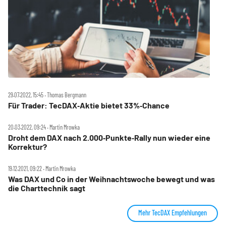
29.07.2022, 15:45 ‧ Thomas Bergmann
Für Trader: TecDAX‑Aktie bietet 33%‑Chance
20.03.2022, 09:24 ‧ Martin Mrowka
Droht dem DAX nach 2.000‑Punkte‑Rally nun wieder eine
Korrektur?
19.12.2021, 09:22 ‧ Martin Mrowka
Was DAX und Co in der Weihnachtswoche bewegt und was
die Charttechnik sagt
Mehr TecDAX Empfehlungen