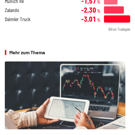
-1,57
Munich Re
%
-2,30
Zalando
%
-3,01
Daimler Truck
%
Börse: Tradegate
Mehr zum Thema