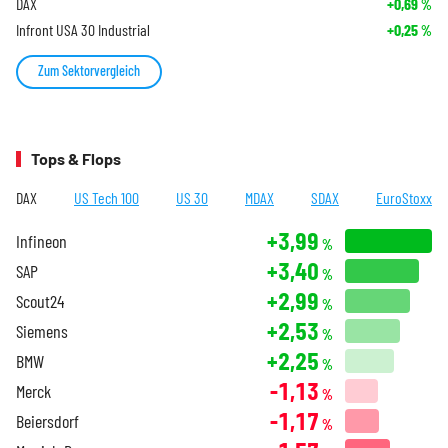
DAX
+0,69
%
Infront USA 30 Industrial
+0,25
%
Zum Sektorvergleich
Tops & Flops
DAX
US Tech 100
US 30
MDAX
SDAX
EuroStoxx
+3,99
Infineon
%
+3,40
SAP
%
+2,99
Scout24
%
+2,53
Siemens
%
+2,25
BMW
%
-1,13
Merck
%
-1,17
Beiersdorf
%