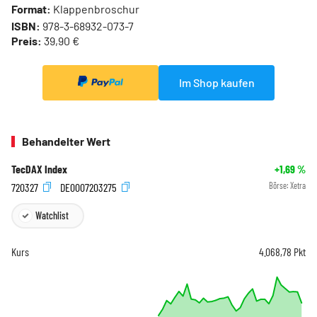
Format:
Klappenbroschur
ISBN:
978-3-68932-073-7
Preis:
39,90 €
Im Shop kaufen
Behandelter Wert
TecDAX Index
+1,69
%
720327
DE0007203275
Börse:
Xetra
Watchlist
Kurs
4.068,78
Pkt