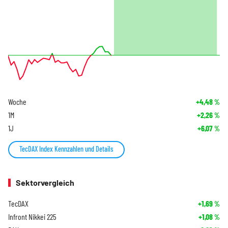
Woche
+4,48
%
1M
+2,26
%
1J
+6,07
%
TecDAX Index Kennzahlen und Details
Sektorvergleich
TecDAX
+1,69
%
Infront Nikkei 225
+1,08
%