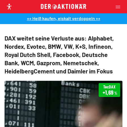
++ Heiß kaufen, eiskalt verdoppeln ++
DAX weitet seine Verluste aus: Alphabet,
Nordex, Evotec, BMW, VW, K+S, Infineon,
Royal Dutch Shell, Facebook, Deutsche
Bank, WCM, Gazprom, Nemetschek,
HeidelbergCement und Daimler im Fokus
TecDAX
+1,69
%