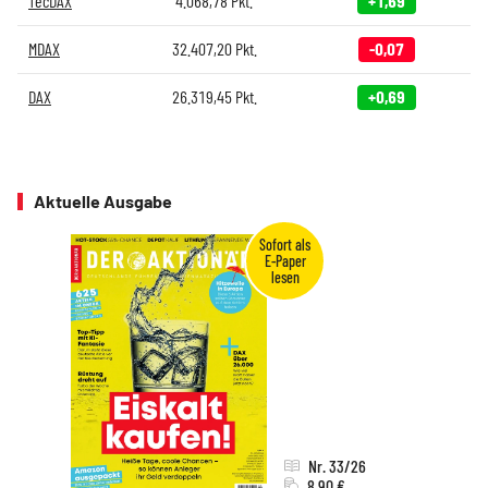
TecDAX
4.068,78
Pkt.
+1,69
MDAX
32.407,20
Pkt.
-0,07
DAX
26.319,45
Pkt.
+0,69
Aktuelle Ausgabe
Nr. 33/26
8,90 €