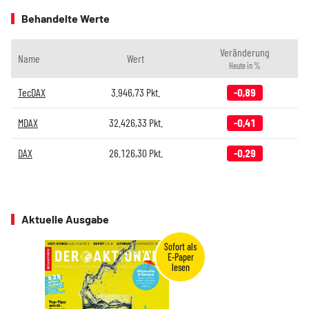
Behandelte Werte
Veränderung
Name
Wert
Heute in %
TecDAX
3.946,73
Pkt.
-0,89
MDAX
32.426,33
Pkt.
-0,41
DAX
26.126,30
Pkt.
-0,29
Aktuelle Ausgabe