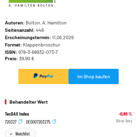
Autoren:
Bolton, A. Hamilton
Seitenanzahl:
448
Erscheinungstermin:
11.06.2026
Format:
Klappenbroschur
ISBN:
978-3-68932-073-7
Preis:
39,90 €
Im Shop kaufen
Behandelter Wert
TecDAX Index
-0,89
%
720327
DE0007203275
Börse:
Xetra
Watchlist