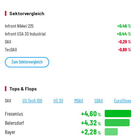
Sektorvergleich
Infront Nikkei 225
+0,46
%
Infront USA 30 Industrial
+0,44
%
DAX
-0,29
%
TecDAX
-0,89
%
Zum Sektorvergleich
Tops & Flops
DAX
US Tech 100
US 30
MDAX
SDAX
EuroStoxx
+4,60
Fresenius
%
+4,32
Beiersdorf
%
+2,28
Bayer
%