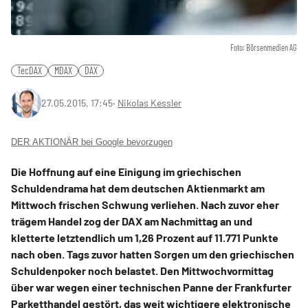
Foto: Börsenmedien AG
TecDAX
MDAX
DAX
27.05.2015, 17:45
‧
Nikolas Kessler
DER AKTIONÄR bei Google bevorzugen
Die Hoffnung auf eine Einigung im griechischen
Schuldendrama hat dem deutschen Aktienmarkt am
Mittwoch frischen Schwung verliehen. Nach zuvor eher
trägem Handel zog der DAX am Nachmittag an und
kletterte letztendlich um 1,26 Prozent auf 11.771 Punkte
nach oben. Tags zuvor hatten Sorgen um den griechischen
Schuldenpoker noch belastet. Den Mittwochvormittag
über war wegen einer technischen Panne der Frankfurter
Parketthandel gestört, das weit wichtigere elektronische