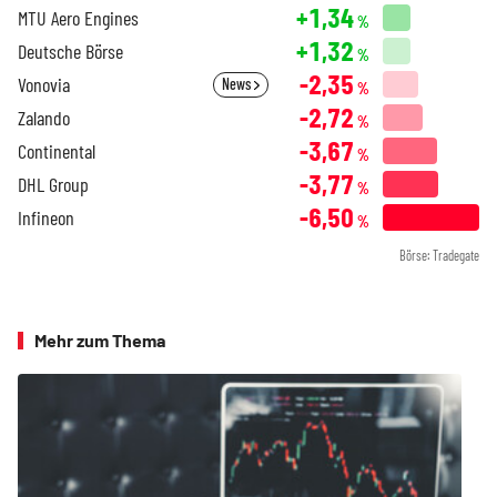
+1,34
MTU Aero Engines
%
+1,32
Deutsche Börse
%
-2,35
Vonovia
News
%
-2,72
Zalando
%
-3,67
Continental
%
-3,77
DHL Group
%
-6,50
Infineon
%
Börse: Tradegate
Mehr zum Thema