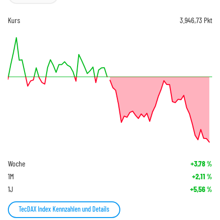
Kurs
3.946,73
Pkt
Woche
+3,78
%
1M
+2,11
%
1J
+5,56
%
TecDAX Index Kennzahlen und Details