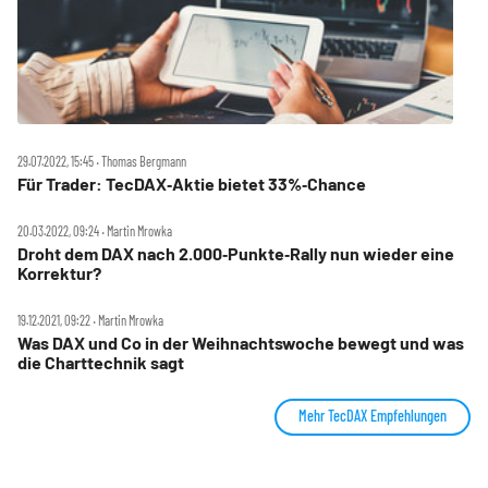
29.07.2022, 15:45 ‧ Thomas Bergmann
Für Trader: TecDAX‑Aktie bietet 33%‑Chance
20.03.2022, 09:24 ‧ Martin Mrowka
Droht dem DAX nach 2.000‑Punkte‑Rally nun wieder eine
Korrektur?
19.12.2021, 09:22 ‧ Martin Mrowka
Was DAX und Co in der Weihnachtswoche bewegt und was
die Charttechnik sagt
Mehr TecDAX Empfehlungen