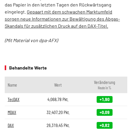
das Papier in den letzten Tagen den Rückwärtsgang
eingelegt.
Gepaart mit dem schwachen Marktumfeld
sorgen neue Informationen zur Bewältigung des Abgas-
Skandals für zusätzlichen Druck auf den DAX-Titel.
(Mit Material von dpa-AFX)
Behandelte Werte
Veränderung
Name
Wert
Heute in %
TecDAX
4.068,78
Pkt.
+1,90
MDAX
32.407,20
Pkt.
+0,09
DAX
26.319,45
Pkt.
+0,82