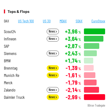
Tops & Flops
DAX
US Tech 100
US 30
MDAX
SDAX
EuroStoxx
+3,96
Scout24
News
%
+3,64
Infineon
News
%
+2,87
SAP
%
+2,43
Siemens
News
%
+1,74
BMW
%
-1,39
Brenntag
News
%
-1,61
Munich Re
News
%
-1,79
Merck
%
-2,14
Zalando
News
%
-2,99
Daimler Truck
News
%
Börse: Tradegate