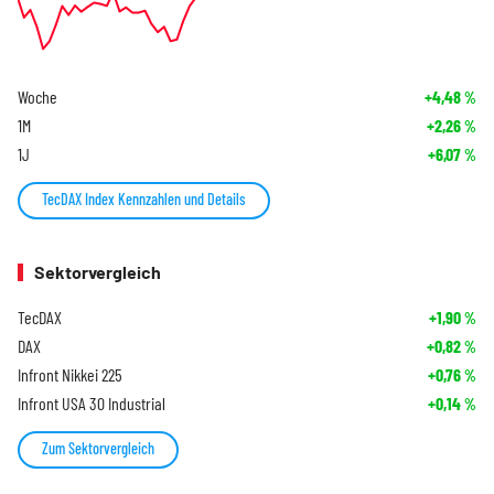
Woche
+4,48
%
1M
+2,26
%
1J
+6,07
%
TecDAX Index Kennzahlen und Details
Sektorvergleich
TecDAX
+1,90
%
DAX
+0,82
%
Infront Nikkei 225
+0,76
%
Infront USA 30 Industrial
+0,14
%
Zum Sektorvergleich