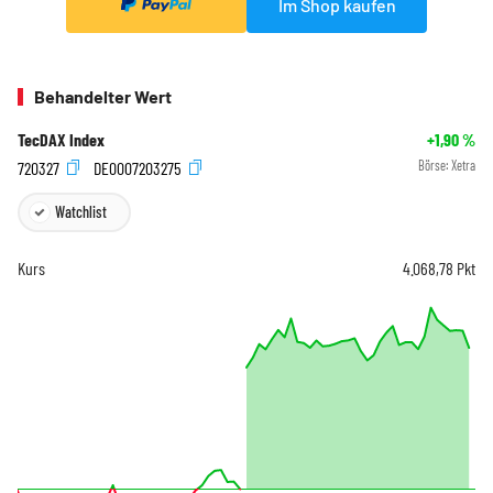
Im Shop kaufen
Behandelter Wert
TecDAX Index
+1,90
%
720327
DE0007203275
Börse:
Xetra
Watchlist
Kurs
4.068,78
Pkt