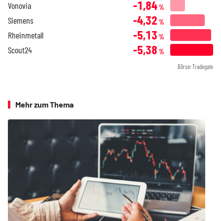
-1,84
Vonovia
%
-4,32
Siemens
%
-5,13
Rheinmetall
%
-5,38
Scout24
%
Börse: Tradegate
Mehr zum Thema