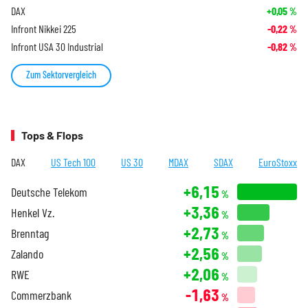
DAX
+0,05
%
Infront Nikkei 225
-0,22
%
Infront USA 30 Industrial
-0,82
%
Zum Sektorvergleich
Tops & Flops
DAX
US Tech 100
US 30
MDAX
SDAX
EuroStoxx
+6,15
Deutsche Telekom
%
+3,36
Henkel Vz.
%
+2,73
Brenntag
%
+2,56
Zalando
%
+2,06
RWE
%
-1,63
Commerzbank
%