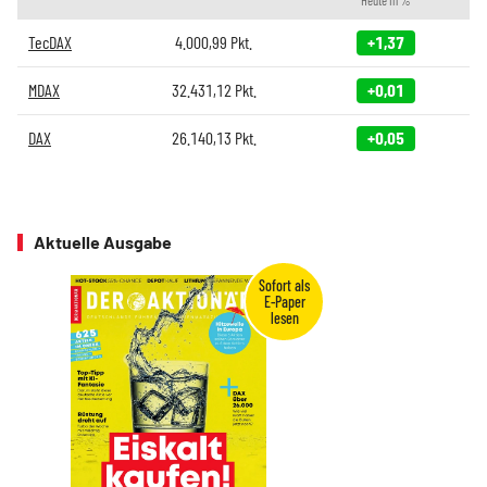
Heute in %
TecDAX
4.000,99
Pkt.
+1,37
MDAX
32.431,12
Pkt.
+0,01
DAX
26.140,13
Pkt.
+0,05
Aktuelle Ausgabe