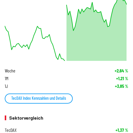
Woche
+2,64
%
1M
+1,21
%
1J
+3,85
%
TecDAX Index Kennzahlen und Details
Sektorvergleich
TecDAX
+1,37
%