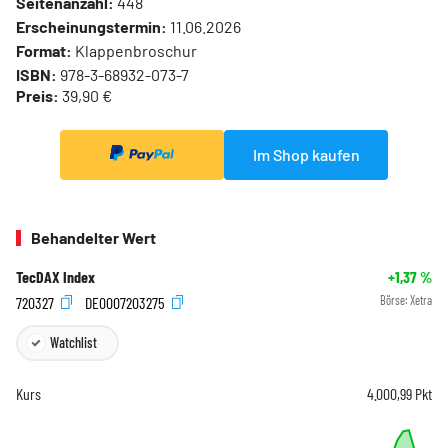
Seitenanzahl:
448
Erscheinungstermin:
11.06.2026
Format:
Klappenbroschur
ISBN:
978-3-68932-073-7
Preis:
39,90 €
Im Shop kaufen
Behandelter Wert
TecDAX Index
+1,37
%
720327
DE0007203275
Börse:
Xetra
Watchlist
Kurs
4.000,99
Pkt