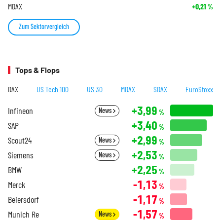
MDAX
+0,21
%
Zum Sektorvergleich
Tops & Flops
DAX
US Tech 100
US 30
MDAX
SDAX
EuroStoxx
+3,99
Infineon
News
%
+3,40
SAP
%
+2,99
Scout24
News
%
+2,53
Siemens
News
%
+2,25
BMW
%
-1,13
Merck
%
-1,17
Beiersdorf
%
-1,57
Munich Re
News
%