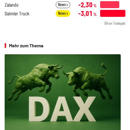
-2,30
Zalando
News
%
-3,01
Daimler Truck
News
%
Börse: Tradegate
Mehr zum Thema