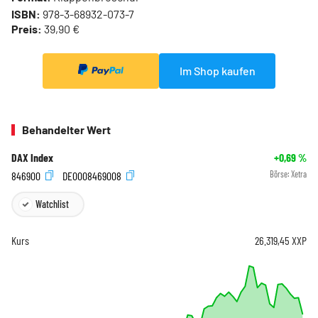
ISBN:
978-3-68932-073-7
Preis:
39,90 €
Im Shop kaufen
Behandelter Wert
DAX Index
+0,69
%
846900
DE0008469008
Börse:
Xetra
Watchlist
Kurs
26.319,45
XXP