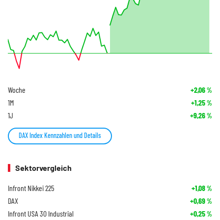
Woche
+2,06
%
1M
+1,25
%
1J
+9,26
%
DAX Index Kennzahlen und Details
Sektorvergleich
Infront Nikkei 225
+1,08
%
DAX
+0,69
%
Infront USA 30 Industrial
+0,25
%