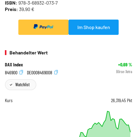
ISBN:
978-3-68932-073-7
Preis:
39,90 €
Im Shop kaufen
Behandelter Wert
DAX Index
+0,69
%
846900
DE0008469008
Börse:
Xetra
Watchlist
Kurs
26.319,45
Pkt