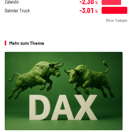
-2,30
Zalando
%
-3,01
Daimler Truck
%
Börse: Tradegate
Mehr zum Thema