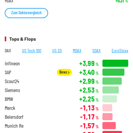
MDAX
+0,21
%
Zum Sektorvergleich
Tops & Flops
DAX
US Tech 100
US 30
MDAX
SDAX
EuroStoxx
+3,99
Infineon
%
+3,40
SAP
News
%
+2,99
Scout24
%
+2,53
Siemens
%
+2,25
BMW
%
-1,13
Merck
%
-1,17
Beiersdorf
%
-1,57
Munich Re
%