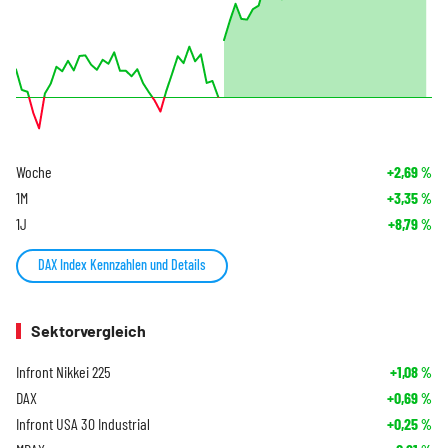
Woche
+2,69
%
1M
+3,35
%
1J
+8,79
%
DAX Index Kennzahlen und Details
Sektorvergleich
Infront Nikkei 225
+1,08
%
DAX
+0,69
%
Infront USA 30 Industrial
+0,25
%