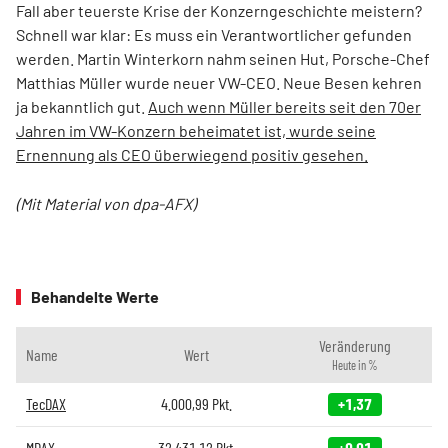
Fall aber teuerste Krise der Konzerngeschichte meistern?
Schnell war klar: Es muss ein Verantwortlicher gefunden
werden. Martin Winterkorn nahm seinen Hut, Porsche-Chef
Matthias Müller wurde neuer VW-CEO. Neue Besen kehren
ja bekanntlich gut.
Auch wenn Müller bereits seit den 70er
Jahren im VW-Konzern beheimatet ist, wurde seine
Ernennung als CEO überwiegend positiv gesehen.
(Mit Material von dpa-AFX)
Behandelte Werte
Veränderung
Name
Wert
Heute in %
TecDAX
4.000,99
Pkt.
+1,37
MDAX
32.431,12
Pkt.
+0,01