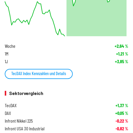
Woche
+2,64
%
1M
+1,21
%
1J
+3,85
%
TecDAX Index Kennzahlen und Details
Sektorvergleich
TecDAX
+1,37
%
DAX
+0,05
%
Infront Nikkei 225
-0,22
%
Infront USA 30 Industrial
-0,82
%