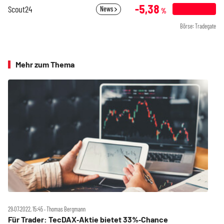
-5,38
Scout24
News
%
Börse: Tradegate
Mehr zum Thema
29.07.2022, 15:45 ‧ Thomas Bergmann
Für Trader: TecDAX‑Aktie bietet 33%‑Chance