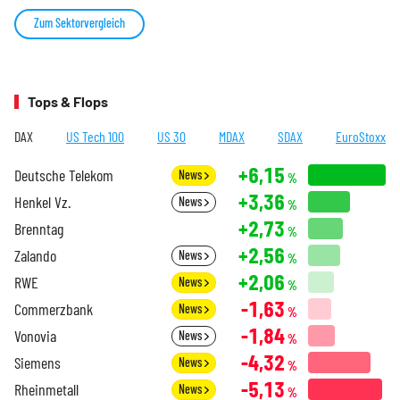
Zum Sektorvergleich
Tops & Flops
DAX
US Tech 100
US 30
MDAX
SDAX
EuroStoxx
+6,15
Deutsche Telekom
News
%
+3,36
Henkel Vz.
News
%
+2,73
Brenntag
%
+2,56
Zalando
News
%
+2,06
RWE
News
%
-1,63
Commerzbank
News
%
-1,84
Vonovia
News
%
-4,32
Siemens
News
%
-5,13
Rheinmetall
News
%