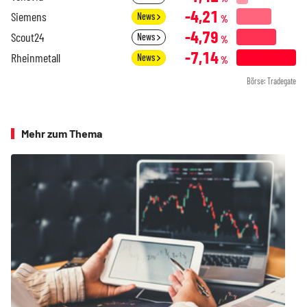
-4,21
Siemens
News
%
-4,79
Scout24
News
%
-7,14
Rheinmetall
News
%
Börse: Tradegate
Mehr zum Thema