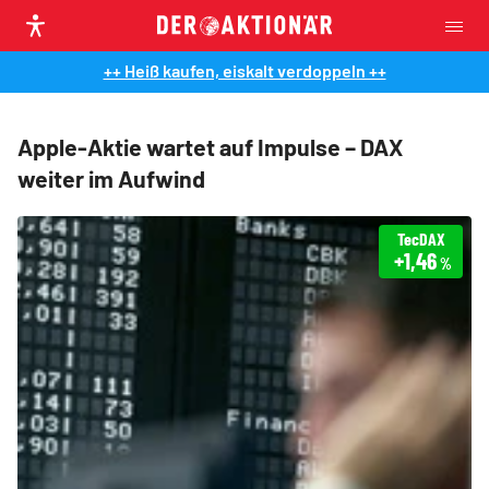
++ Heiß kaufen, eiskalt verdoppeln ++
Apple-Aktie wartet auf Impulse – DAX
weiter im Aufwind
TecDAX
+1,46
%