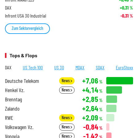
DAX
+0,31
%
Infront USA 30 Industrial
-0,31
%
Zum Sektorvergleich
Tops & Flops
DAX
US Tech 100
US 30
MDAX
SDAX
EuroStoxx
+7,06
Deutsche Telekom
News
%
+4,14
Henkel Vz.
News
%
+2,85
Brenntag
%
+2,64
Zalando
%
+2,09
RWE
News
%
-0,84
Volkswagen Vz.
News
%
-1,42
Vonovia
News
%