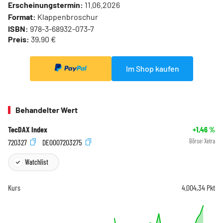
Erscheinungstermin:
11.06.2026
Format:
Klappenbroschur
ISBN:
978-3-68932-073-7
Preis:
39,90 €
Im Shop kaufen
Behandelter Wert
TecDAX Index
+1,46
%
720327
DE0007203275
Börse:
Xetra
Watchlist
Kurs
4.004,34
Pkt