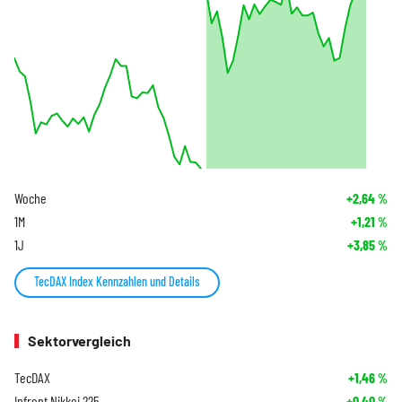
Woche
+2,64
%
1M
+1,21
%
1J
+3,85
%
TecDAX Index Kennzahlen und Details
Sektorvergleich
TecDAX
+1,46
%
Infront Nikkei 225
+0,40
%