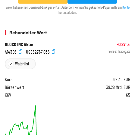
Sie erhalten einen Download-Link per E-Mail. Außerdem können Sie gekaufte E-Paper in Ihrem
Konto
herunterladen.
Behandelter Wert
BLOCK INC Aktie
-0,87
%
A143D6
US8522341036
Börse:
Tradegate
Watchlist
Kurs
68,35
EUR
Börsenwert
39,28 Mrd. EUR
KGV
65