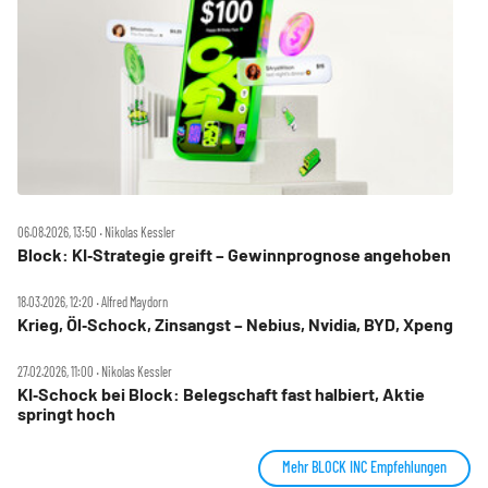
06.08.2026, 13:50 ‧ Nikolas Kessler
Block: KI‑Strategie greift – Gewinnprognose angehoben
18.03.2026, 12:20 ‧ Alfred Maydorn
Krieg, Öl‑Schock, Zinsangst – Nebius, Nvidia, BYD, Xpeng
27.02.2026, 11:00 ‧ Nikolas Kessler
KI‑Schock bei Block: Belegschaft fast halbiert, Aktie
springt hoch
Mehr BLOCK INC Empfehlungen