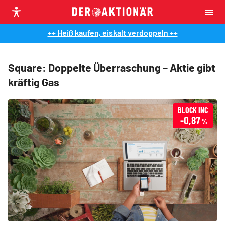
++ Heiß kaufen, eiskalt verdoppeln ++
Square: Doppelte Überraschung – Aktie gibt
kräftig Gas
BLOCK INC
-0,87
%