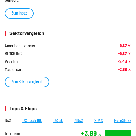
Zum Index
Sektorvergleich
American Express
-0,67
%
BLOCK INC
-0,87
%
Visa Inc.
-2,43
%
Mastercard
-2,68
%
Zum Sektorvergleich
Tops & Flops
DAX
US Tech 100
US 30
MDAX
SDAX
EuroStoxx
+3,99
Infineon
%