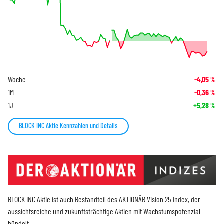
Woche
-4,05
%
1M
-0,36
%
1J
+5,28
%
BLOCK INC Aktie Kennzahlen und Details
BLOCK INC Aktie ist auch Bestandteil des
AKTIONÄR Vision 25 Index
, der
aussichtsreiche und zukunftsträchtige Aktien mit Wachstumspotenzial
bündelt.