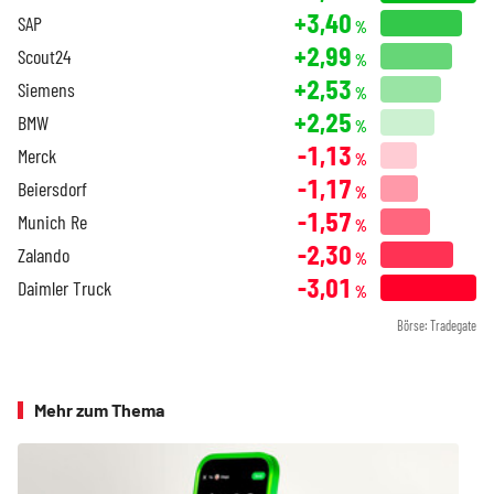
+3,40
SAP
%
+2,99
Scout24
%
+2,53
Siemens
%
+2,25
BMW
%
-1,13
Merck
%
-1,17
Beiersdorf
%
-1,57
Munich Re
%
-2,30
Zalando
%
-3,01
Daimler Truck
%
Börse: Tradegate
Mehr zum Thema