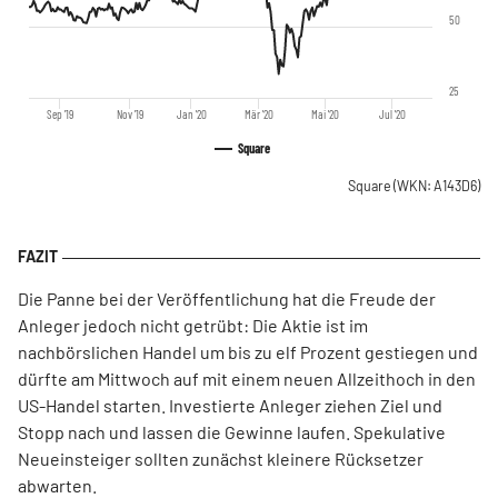
50
25
Sep '19
Nov '19
Jan '20
Mär '20
Mai '20
Jul '20
Square
Square
(WKN: A143D6)
Die Panne bei der Veröffentlichung hat die Freude der
Anleger jedoch nicht getrübt: Die Aktie ist im
nachbörslichen Handel um bis zu elf Prozent gestiegen und
dürfte am Mittwoch auf mit einem neuen Allzeithoch in den
US-Handel starten. Investierte Anleger ziehen Ziel und
Stopp nach und lassen die Gewinne laufen. Spekulative
Neueinsteiger sollten zunächst kleinere Rücksetzer
abwarten.