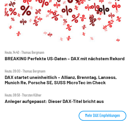
Heute, 14:40 ‧ Thomas Bergmann
BREAKING Perfekte US‑Daten – DAX mit nächstem Rekord
Heute, 09:00 ‧ Thomas Bergmann
DAX startet uneinheitlich – Allianz, Brenntag, Lanxess,
Munich Re, Porsche SE, SUSS MicroTec im Check
Heute, 08:58 ‧ Thorsten Küfner
Anleger aufgepasst: Dieser DAX‑Titel bricht aus
Mehr DAX Empfehlungen