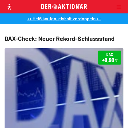
++ Heiß kaufen, eiskalt verdoppeln ++
DAX-Check: Neuer Rekord-Schlussstand
DAX
+0,90
%