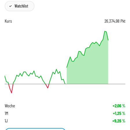
Watchlist
Kurs
26.374,98
Pkt
Woche
+2,06
%
1M
+1,25
%
1J
+9,26
%