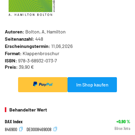
Autoren:
Bolton, A. Hamilton
Seitenanzahl:
448
Erscheinungstermin:
11.06.2026
Format:
Klappenbroschur
ISBN:
978-3-68932-073-7
Preis:
39,90 €
Im Shop kaufen
Behandelter Wert
DAX Index
+0,90
%
846900
DE0008469008
Börse:
Xetra