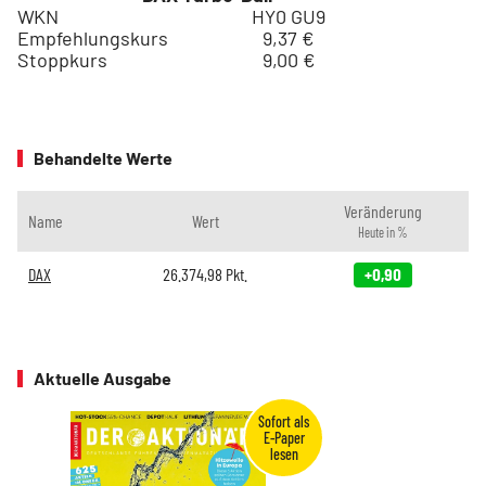
WKN
HY0 GU9
Empfehlungskurs
9,37 €
Stoppkurs
9,00 €
Behandelte Werte
Veränderung
Name
Wert
Heute in %
DAX
26.374,98
Pkt.
+0,90
Aktuelle Ausgabe