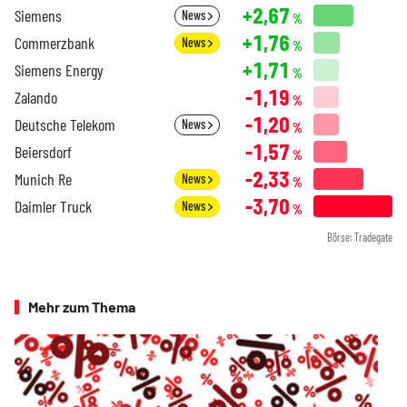
+2,67
Siemens
News
%
+1,76
Commerzbank
News
%
+1,71
Siemens Energy
%
-1,19
Zalando
%
-1,20
Deutsche Telekom
News
%
-1,57
Beiersdorf
%
-2,33
Munich Re
News
%
-3,70
Daimler Truck
News
%
Börse: Tradegate
Mehr zum Thema