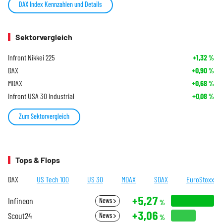
DAX Index Kennzahlen und Details
Sektorvergleich
Infront Nikkei 225
+1,32
%
DAX
+0,90
%
MDAX
+0,68
%
Infront USA 30 Industrial
+0,08
%
Zum Sektorvergleich
Tops & Flops
DAX
US Tech 100
US 30
MDAX
SDAX
EuroStoxx
+5,27
Infineon
News
%
+3,06
Scout24
News
%