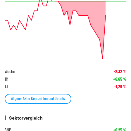
Woche
-2,32
%
1M
+6,65
%
1J
-1,29
%
Allgeier Aktie Kennzahlen und Details
Sektorvergleich
SNP
+0,25
%