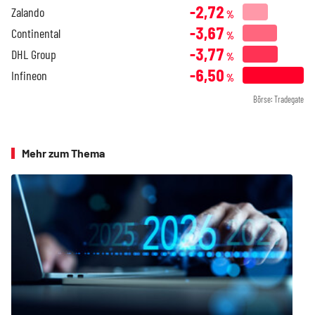
-2,72
Zalando
%
-3,67
Continental
%
-3,77
DHL Group
%
-6,50
Infineon
%
Börse: Tradegate
Mehr zum Thema