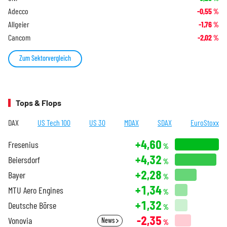
Adecco
-0,55
%
Allgeier
-1,76
%
Cancom
-2,02
%
Zum Sektorvergleich
Tops & Flops
DAX
US Tech 100
US 30
MDAX
SDAX
EuroStoxx
+4,60
Fresenius
%
+4,32
Beiersdorf
%
+2,28
Bayer
%
+1,34
MTU Aero Engines
%
+1,32
Deutsche Börse
%
-2,35
Vonovia
News
%