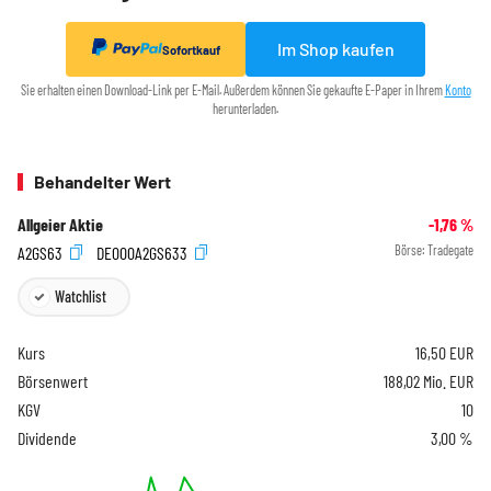
Im Shop kaufen
Sofortkauf
Sie erhalten einen Download-Link per E-Mail. Außerdem können Sie gekaufte E-Paper in Ihrem
Konto
herunterladen.
Behandelter Wert
Allgeier Aktie
-1,76
%
A2GS63
DE000A2GS633
Börse:
Tradegate
Watchlist
Kurs
16,50
EUR
Börsenwert
188,02 Mio. EUR
KGV
10
Dividende
3,00 %