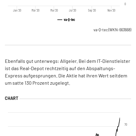
0
Jan '20
Mär '20
Mai '20
Jul '20
Sep '20
Nov '20
va-Q-tec
va-Q-tec
(WKN: 663668)
Ebenfalls gut unterwegs: Allgeier. Bei dem IT-Dienstleister
ist das Real-Depot rechtzeitig auf den Abspaltungs-
Express aufgesprungen. Die Aktie hat ihren Wert seitdem
um satte 130 Prozent zugelegt.
70