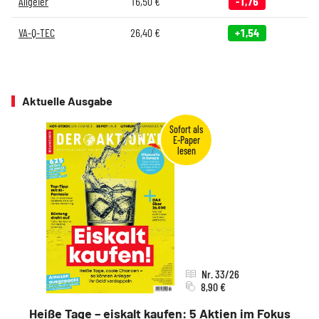
Allgeier
16,50
€
-1,76
VA-Q-TEC
26,40
€
+1,54
Aktuelle Ausgabe
Nr. 33/26
8,90 €
Heiße Tage – eiskalt kaufen: 5 Aktien im Fokus