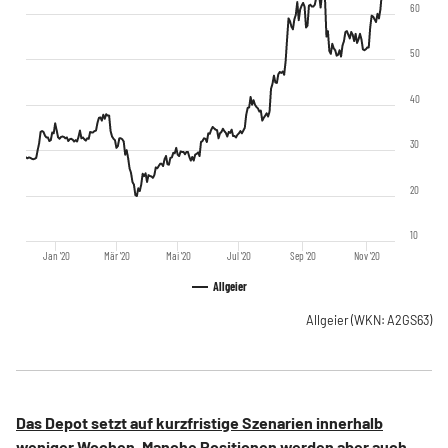
60
50
40
30
20
10
Jan '20
Mär '20
Mai '20
Jul '20
Sep '20
Nov '20
Allgeier
Allgeier
(WKN: A2GS63)
Das Depot setzt auf kurzfristige Szenarien innerhalb
weniger Wochen. Manche Positionen werden aber auch