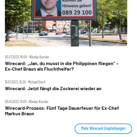
20.07.2023, 16:00 ‧ Nikolas Kessler
Wirecard: „Jan, du musst in die Philippinen fliegen“ –
Ex‑Chef Braun als Fluchthelfer?
19.07.2023, 15:20 ‧ Michael Diertl
Wirecard: Jetzt fängt die Zockerei wieder an
05.01.2023, 13:05 ‧ Nikolas Kessler
Wirecard‑Prozess: Fünf Tage Dauerfeuer für Ex‑Chef
Markus Braun
Mehr Wirecard Empfehlungen