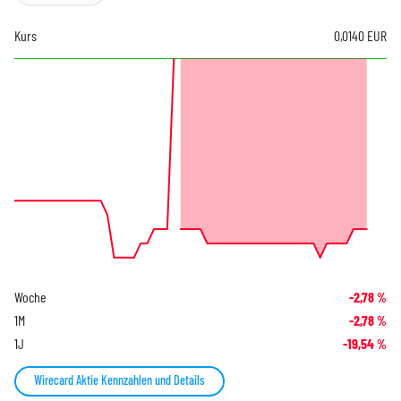
Kurs
0,0140
EUR
Woche
-2,78
%
1M
-2,78
%
1J
-19,54
%
Wirecard Aktie Kennzahlen und Details