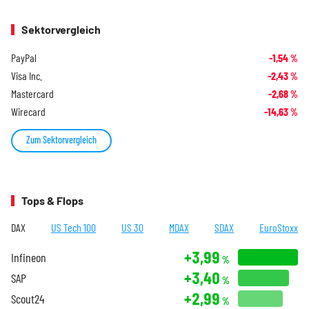
Sektorvergleich
PayPal
-1,54
%
Visa Inc.
-2,43
%
Mastercard
-2,68
%
Wirecard
-14,63
%
Zum Sektorvergleich
Tops & Flops
DAX
US Tech 100
US 30
MDAX
SDAX
EuroStoxx
+3,99
Infineon
%
+3,40
SAP
%
+2,99
Scout24
%