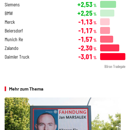
+2,53
Siemens
%
+2,25
BMW
%
-1,13
Merck
%
-1,17
Beiersdorf
%
-1,57
Munich Re
%
-2,30
Zalando
%
-3,01
Daimler Truck
%
Börse: Tradegate
Mehr zum Thema