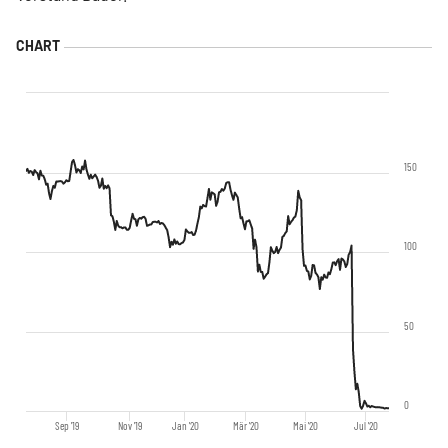
150
100
50
0
Sep '19
Nov '19
Jan '20
Mär '20
Mai '20
Jul '20