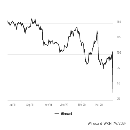
150
125
100
75
50
25
Jul '19
Sep '19
Nov '19
Jan '20
Mär '20
Mai '20
Wirecard
Wirecard
(WKN: 747206)