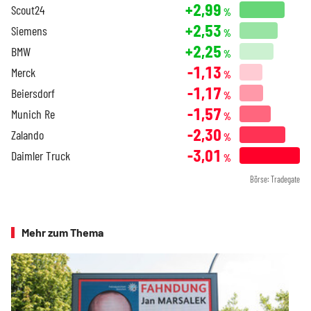
+2,99
Scout24
%
+2,53
Siemens
%
+2,25
BMW
%
-1,13
Merck
%
-1,17
Beiersdorf
%
-1,57
Munich Re
%
-2,30
Zalando
%
-3,01
Daimler Truck
%
Börse: Tradegate
Mehr zum Thema