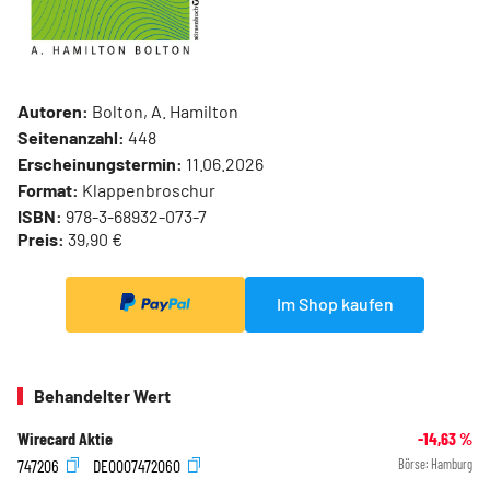
Autoren:
Bolton, A. Hamilton
Seitenanzahl:
448
Erscheinungstermin:
11.06.2026
Format:
Klappenbroschur
ISBN:
978-3-68932-073-7
Preis:
39,90 €
Im Shop kaufen
Behandelter Wert
Wirecard Aktie
-14,63
%
747206
DE0007472060
Börse:
Hamburg