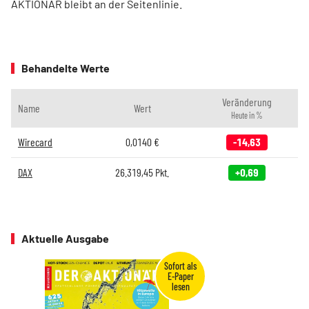
AKTIONÄR bleibt an der Seitenlinie.
Behandelte Werte
Veränderung
Name
Wert
Heute in %
Wirecard
0,0140
€
-14,63
DAX
26.319,45
Pkt.
+0,69
Aktuelle Ausgabe