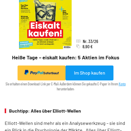
Nr. 33/26
8,90 €
Heiße Tage – eiskalt kaufen: 5 Aktien im Fokus
Im Shop kaufen
Sofortkauf
Sie erhalten einen Download-Link per E-Mail. Außerdem können Sie gekaufte E-Paper in Ihrem
Konto
herunterladen.
Buchtipp: Alles über Elliott-Wellen
Elliott-Wellen sind mehr als ein Analysewerkzeug – sie sind
ein Blick in die Psychologie der Märkte. „Alles über Elliott-