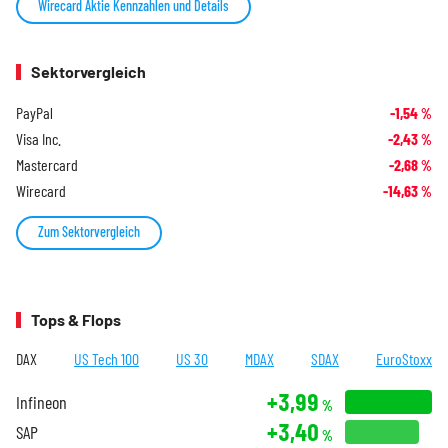
Wirecard Aktie Kennzahlen und Details
Sektorvergleich
PayPal
-1,54
%
Visa Inc.
-2,43
%
Mastercard
-2,68
%
Wirecard
-14,63
%
Zum Sektorvergleich
Tops & Flops
DAX
US Tech 100
US 30
MDAX
SDAX
EuroStoxx
+3,99
Infineon
%
+3,40
SAP
%