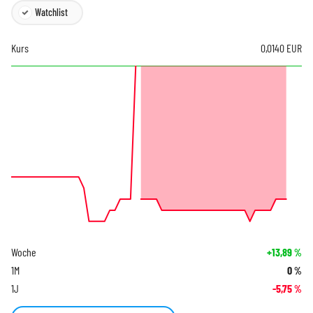
Watchlist
Kurs
0,0140
EUR
Woche
+13,89
%
1M
0
%
1J
-5,75
%