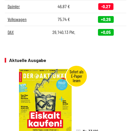
Daimler
46,87
€
-0,27
Volkswagen
75,74
€
+0,26
DAX
26.140,13
Pkt.
+0,05
Aktuelle Ausgabe