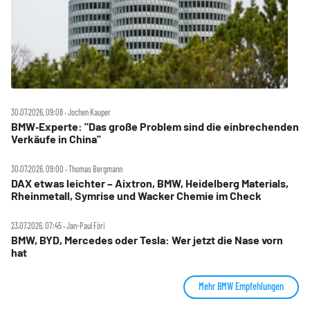
30.07.2026, 09:08 ‧ Jochen Kauper
BMW‑Experte: "Das große Problem sind die einbrechenden
Verkäufe in China"
30.07.2026, 09:00 ‧ Thomas Bergmann
DAX etwas leichter – Aixtron, BMW, Heidelberg Materials,
Rheinmetall, Symrise und Wacker Chemie im Check
23.07.2026, 07:45 ‧ Jan-Paul Fóri
BMW, BYD, Mercedes oder Tesla: Wer jetzt die Nase vorn
hat
Mehr BMW Empfehlungen