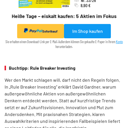
Nr. 33/26
8,90 €
Heiße Tage – eiskalt kaufen: 5 Aktien im Fokus
Im Shop kaufen
Sofortkauf
Sie erhalten einen Download-Link per E-Mail. Außerdem können Sie gekaufte E-Paper in Ihrem
Konto
herunterladen.
Buchtipp: Rule Breaker Investing
Wer den Markt schlagen will, darf nicht den Regeln folgen.
In „Rule Breaker Investing“ erklärt David Gardner, warum
außergewöhnliche Aktien von außer­gewöhnlichen
Denkern entdeckt werden. Statt auf kurzfristige Trends
setzt er auf Zukunftsvisionen, Innovation und Mut zum
Andersdenken. Mit praxisnahen Strategien, klaren
Auswahlkriterien und inspirierenden Fallbeispielen liefert
er einen Leit­faden für alle, die langfristig