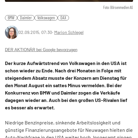
Foto: Börsenmedien AG
BMW
Daimler
Volkswagen
DAX
02.09.2015, 07:30
‧
Marion Schlegel
DER AKTIONÄR bei Google bevorzugen
Der kurze Aufwärtstrend von Volkswagen in den USA ist
schon wieder zu Ende. Nach drei Monaten in Folge mit
steigendem Absatz musste der Konzern am Dienstag für
den Monat August ein sattes Minus vermelden. Bei der
Konkurrenz von BMW und Daimler zogen die Verkäufe
dagegen wieder an. Auch bei den großen US-Rivalen lief
es besser als erwartet.
Niedrige Benzinpreise, sinkende Arbeitslosigkeit und
günstige Finanzierungsangebote für Neuwagen hielten die
Auto-Nachfrage in den USA weiter hoch. Insgesamt gingen