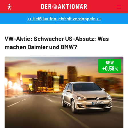
++ Heiß kaufen, eiskalt verdoppeln ++
VW-Aktie: Schwacher US-Absatz: Was
machen Daimler und BMW?
BMW
+0,58
%