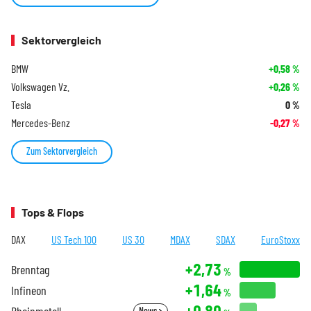
Sektorvergleich
BMW
+0,58
%
Volkswagen Vz.
+0,26
%
Tesla
0
%
Mercedes-Benz
-0,27
%
Zum Sektorvergleich
Tops & Flops
DAX
US Tech 100
US 30
MDAX
SDAX
EuroStoxx
+2,73
Brenntag
%
+1,64
Infineon
%
+0,80
Rheinmetall
News