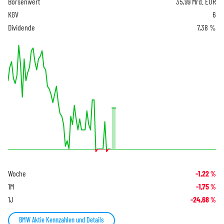
Börsenwert
35,99 Mrd. EUR
KGV
6
Dividende
7,38 %
Woche
-1,22
%
1M
-1,75
%
1J
-24,68
%
BMW Aktie Kennzahlen und Details