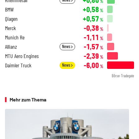
%
+0,58
BMW
%
+0,57
Qiagen
%
-0,38
Merck
%
-1,11
Munich Re
%
-1,57
Allianz
News
%
-2,39
MTU Aero Engines
%
-6,00
Daimler Truck
News
%
Börse: Tradegate
Mehr zum Thema