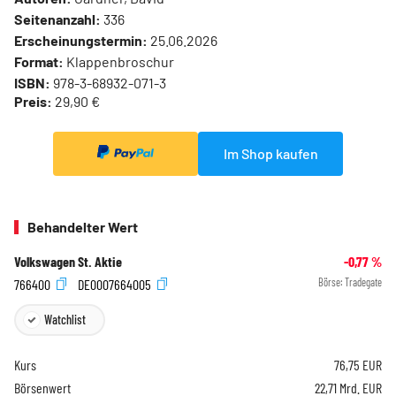
Seitenanzahl:
336
Erscheinungstermin:
25.06.2026
Format:
Klappenbroschur
ISBN:
978-3-68932-071-3
Preis:
29,90 €
Im Shop kaufen
Behandelter Wert
Volkswagen St. Aktie
-0,77
%
766400
DE0007664005
Börse:
Tradegate
Watchlist
Kurs
76,75
EUR
Börsenwert
22,71 Mrd. EUR