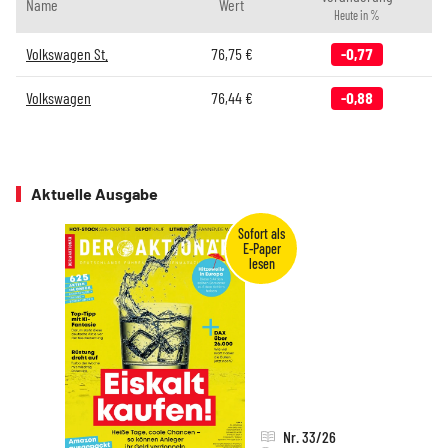
Name
Wert
Heute in %
Volkswagen St.
76,75
€
-0,77
Volkswagen
76,44
€
-0,88
Aktuelle Ausgabe
Nr. 33/26