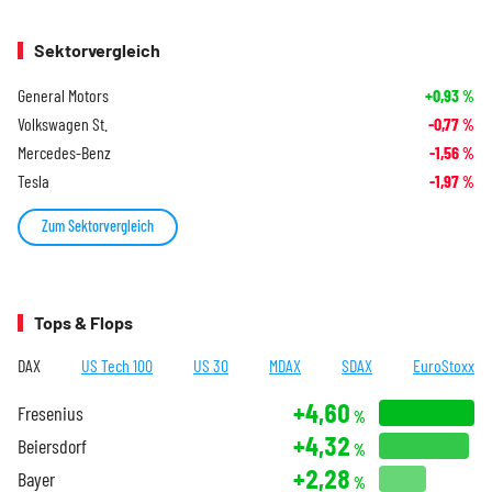
Sektorvergleich
General Motors
+0,93
%
Volkswagen St.
-0,77
%
Mercedes-Benz
-1,56
%
Tesla
-1,97
%
Zum Sektorvergleich
Tops & Flops
DAX
US Tech 100
US 30
MDAX
SDAX
EuroStoxx
+4,60
Fresenius
%
+4,32
Beiersdorf
%
+2,28
Bayer
%