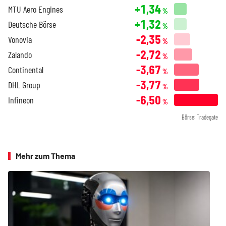
+1,34
MTU Aero Engines
%
+1,32
Deutsche Börse
%
-2,35
Vonovia
%
-2,72
Zalando
%
-3,67
Continental
%
-3,77
DHL Group
%
-6,50
Infineon
%
Börse: Tradegate
Mehr zum Thema