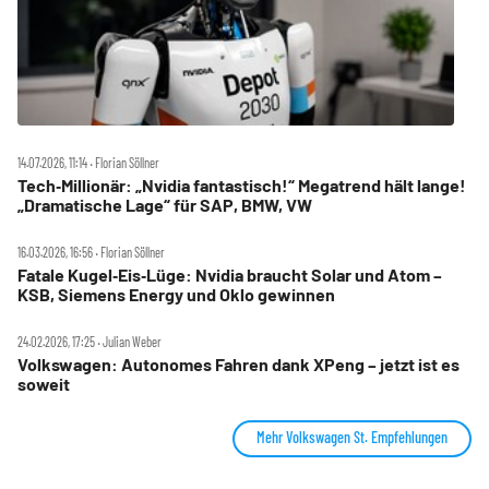
14.07.2026, 11:14 ‧ Florian Söllner
Tech‑Millionär: „Nvidia fantastisch!“ Megatrend hält lange!
„Dramatische Lage“ für SAP, BMW, VW
16.03.2026, 16:56 ‧ Florian Söllner
Fatale Kugel‑Eis‑Lüge: Nvidia braucht Solar und Atom –
KSB, Siemens Energy und Oklo gewinnen
24.02.2026, 17:25 ‧ Julian Weber
Volkswagen: Autonomes Fahren dank XPeng – jetzt ist es
soweit
Mehr Volkswagen St. Empfehlungen