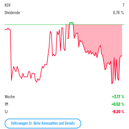
KGV
7
Dividende
6,76 %
Woche
+3,17
%
1M
+0,52
%
1J
-9,20
%
Volkswagen St. Aktie Kennzahlen und Details