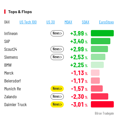
Tops & Flops
DAX
US Tech 100
US 30
MDAX
SDAX
EuroStoxx
+3,99
Infineon
News
%
+3,40
SAP
%
+2,99
Scout24
News
%
+2,53
Siemens
News
%
+2,25
BMW
%
-1,13
Merck
%
-1,17
Beiersdorf
%
-1,57
Munich Re
News
%
-2,30
Zalando
News
%
-3,01
Daimler Truck
News
%
Börse: Tradegate