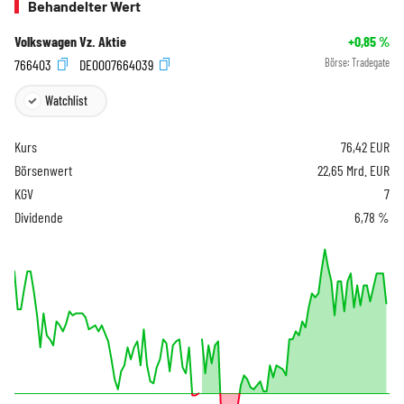
Behandelter Wert
Volkswagen Vz. Aktie
+0,85
%
766403
DE0007664039
Börse:
Tradegate
Watchlist
Kurs
76,42
EUR
Börsenwert
22,65 Mrd. EUR
KGV
7
Dividende
6,78 %