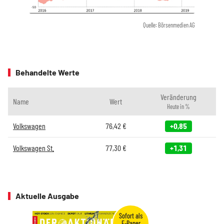
Quelle: Börsenmedien AG
Behandelte Werte
Veränderung
Name
Wert
Heute in %
Volkswagen
76,42
€
+0,85
Volkswagen St.
77,30
€
+1,31
Aktuelle Ausgabe