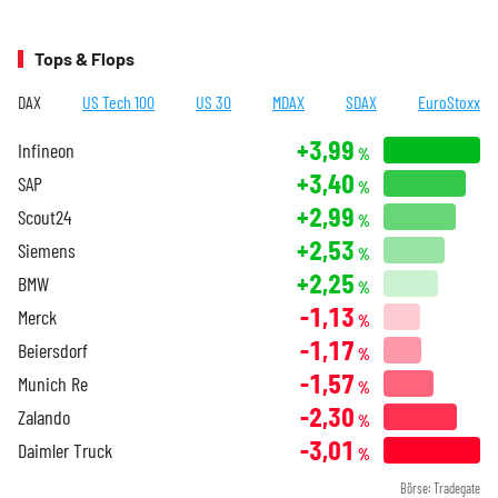
Tops & Flops
DAX
US Tech 100
US 30
MDAX
SDAX
EuroStoxx
+3,99
Infineon
%
+3,40
SAP
%
+2,99
Scout24
%
+2,53
Siemens
%
+2,25
BMW
%
-1,13
Merck
%
-1,17
Beiersdorf
%
-1,57
Munich Re
%
-2,30
Zalando
%
-3,01
Daimler Truck
%
Börse: Tradegate