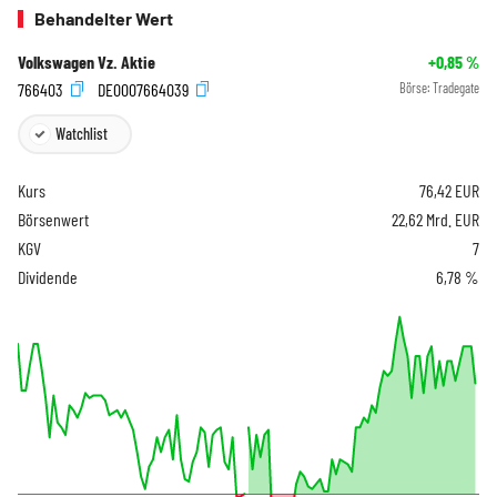
Behandelter Wert
Volkswagen Vz. Aktie
+0,85
%
766403
DE0007664039
Börse:
Tradegate
Watchlist
Kurs
76,42
EUR
Börsenwert
22,62 Mrd. EUR
KGV
7
Dividende
6,78 %