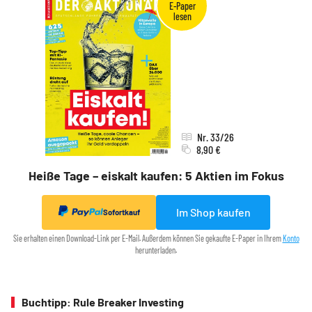
Nr. 33/26
8,90 €
Heiße Tage – eiskalt kaufen: 5 Aktien im Fokus
Im Shop kaufen
Sofortkauf
Sie erhalten einen Download-Link per E-Mail. Außerdem können Sie gekaufte E-Paper in Ihrem
Konto
herunterladen.
Buchtipp: Rule Breaker Investing