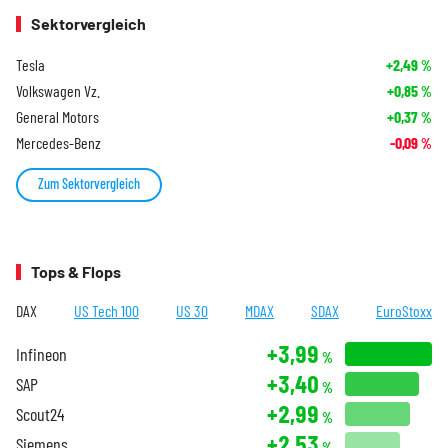
Sektorvergleich
Tesla
+2,49
%
Volkswagen Vz.
+0,85
%
General Motors
+0,37
%
Mercedes-Benz
-0,09
%
Zum Sektorvergleich
Tops & Flops
DAX
US Tech 100
US 30
MDAX
SDAX
EuroStoxx
+3,99
Infineon
%
+3,40
SAP
%
+2,99
Scout24
%
+2,53
Siemens
%