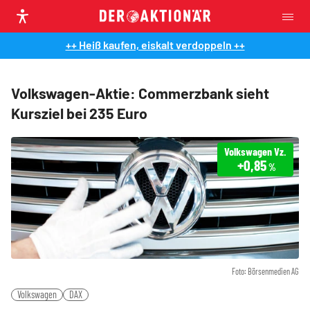
++ Heiß kaufen, eiskalt verdoppeln ++
Volkswagen-Aktie: Commerzbank sieht
Kursziel bei 235 Euro
Volkswagen Vz.
+0,85
%
Foto: Börsenmedien AG
Volkswagen
DAX