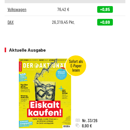
Volkswagen
76,42
€
+0,85
DAX
26.319,45
Pkt.
+0,69
Aktuelle Ausgabe
Nr. 33/26
8,90 €