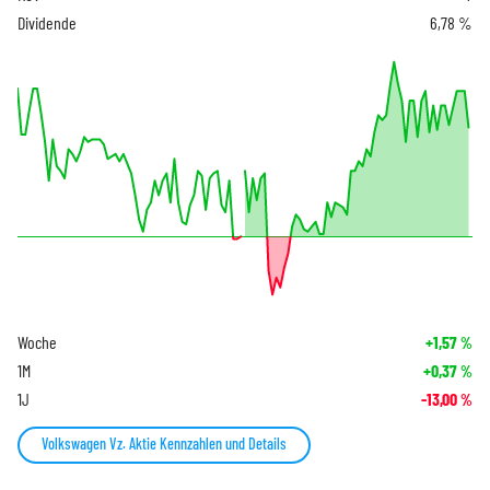
Dividende
6,78 %
Woche
+1,57
%
1M
+0,37
%
1J
-13,00
%
Volkswagen Vz. Aktie Kennzahlen und Details