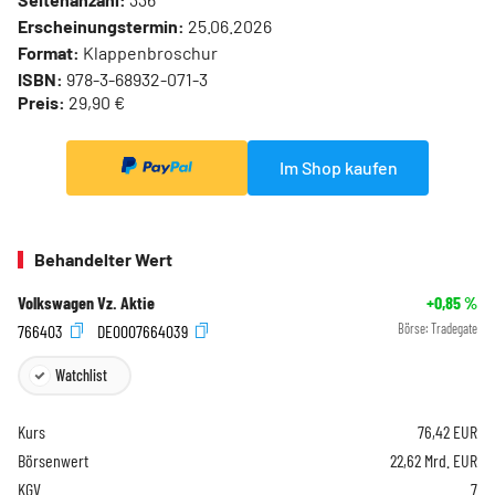
Erscheinungstermin:
25.06.2026
Format:
Klappenbroschur
ISBN:
978-3-68932-071-3
Preis:
29,90 €
Im Shop kaufen
Behandelter Wert
Volkswagen Vz. Aktie
+0,85
%
766403
DE0007664039
Börse:
Tradegate
Watchlist
Kurs
76,42
EUR
Börsenwert
22,62 Mrd. EUR
KGV
7