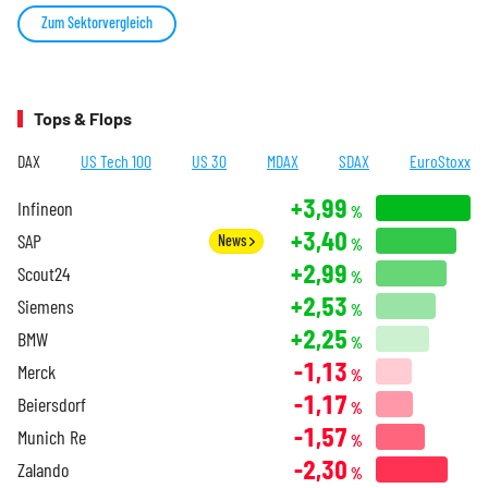
Zum Sektorvergleich
Tops & Flops
DAX
US Tech 100
US 30
MDAX
SDAX
EuroStoxx
+3,99
Infineon
%
+3,40
SAP
News
%
+2,99
Scout24
%
+2,53
Siemens
%
+2,25
BMW
%
-1,13
Merck
%
-1,17
Beiersdorf
%
-1,57
Munich Re
%
-2,30
Zalando
%