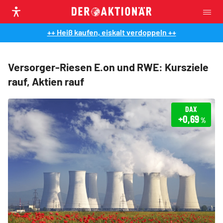
++ Heiß kaufen, eiskalt verdoppeln ++
Versorger-Riesen E.on und RWE: Kursziele
rauf, Aktien rauf
DAX
+0,69
%