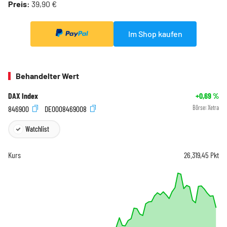
Preis:
39,90 €
Im Shop kaufen
Behandelter Wert
DAX Index
+0,69
%
846900
DE0008469008
Börse:
Xetra
Watchlist
Kurs
26.319,45
Pkt