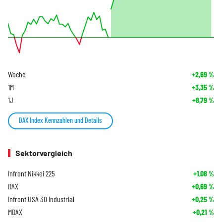
Woche
+2,69
%
1M
+3,35
%
1J
+8,79
%
DAX Index Kennzahlen und Details
Sektorvergleich
Infront Nikkei 225
+1,08
%
DAX
+0,69
%
Infront USA 30 Industrial
+0,25
%
MDAX
+0,21
%