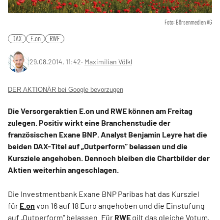
Foto: Börsenmedien AG
DAX
E.on
RWE
29.08.2014, 11:42
‧
Maximilian Völkl
DER AKTIONÄR bei Google bevorzugen
Die Versorgeraktien E.on und RWE können am Freitag
zulegen. Positiv wirkt eine Branchenstudie der
französischen Exane BNP. Analyst Benjamin Leyre hat die
beiden DAX-Titel auf „Outperform“ belassen und die
Kursziele angehoben. Dennoch bleiben die Chartbilder der
Aktien weiterhin angeschlagen.
Die Investmentbank Exane BNP Paribas hat das Kursziel
für
E.on
von 16 auf 18 Euro angehoben und die Einstufung
auf „Outperform“ belassen. Für
RWE
gilt das gleiche Votum,