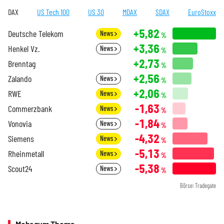
DAX
US Tech 100
US 30
MDAX
SDAX
EuroStoxx
+5,82
Deutsche Telekom
News
%
+3,36
Henkel Vz.
News
%
+2,73
Brenntag
%
+2,56
Zalando
News
%
+2,06
RWE
News
%
-1,63
Commerzbank
News
%
-1,84
Vonovia
News
%
-4,32
Siemens
News
%
-5,13
Rheinmetall
News
%
-5,38
Scout24
News
%
Börse: Tradegate
Mehr zum Thema