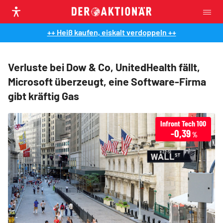
++ Heiß kaufen, eiskalt verdoppeln ++
Verluste bei Dow & Co, UnitedHealth fällt,
Microsoft überzeugt, eine Software-Firma
gibt kräftig Gas
Infront Tech 100
-0,39
%