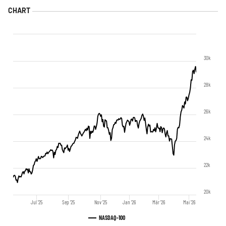
30k
28k
26k
24k
22k
20k
Jul '25
Sep '25
Nov '25
Jan '26
Mär '26
Mai '26
NASDAQ-100