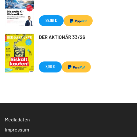
99,99 €
DER AKTIONÄR 33/26
8,90 €
Mediadaten
Impressum