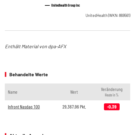
Unitedhealth Group Inc
UnitedHealth
(WKN: 869561)
Enthält Material von dpa-AFX
Behandelte Werte
Veränderung
Name
Wert
Heute in %
Infront Nasdaq 100
29.367,96
Pkt.
-0,39