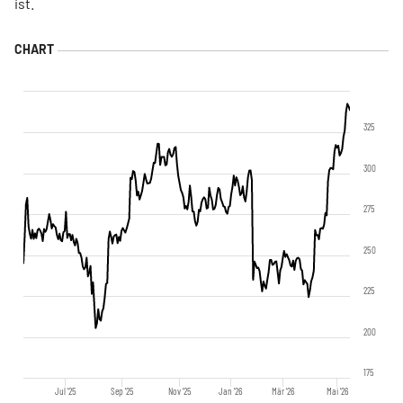
ist.
325
300
275
250
225
200
175
Jul '25
Sep '25
Nov '25
Jan '26
Mär '26
Mai '26