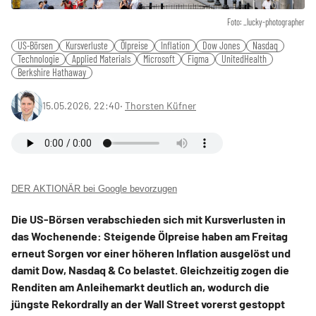
Foto: _lucky-photographer
US-Börsen
Kursverluste
Ölpreise
Inflation
Dow Jones
Nasdaq
Technologie
Applied Materials
Microsoft
Figma
UnitedHealth
Berkshire Hathaway
15.05.2026, 22:40
‧
Thorsten Küfner
DER AKTIONÄR bei Google bevorzugen
Die US-Börsen verabschieden sich mit Kursverlusten in
das Wochenende: Steigende Ölpreise haben am Freitag
erneut Sorgen vor einer höheren Inflation ausgelöst und
damit Dow, Nasdaq & Co belastet. Gleichzeitig zogen die
Renditen am Anleihemarkt deutlich an, wodurch die
jüngste Rekordrally an der Wall Street vorerst gestoppt