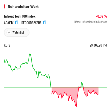
Behandelter Wert
Infront Tech 100 Index
-0,39
%
A0AE1X
DE000DB2KFB5
Börse:
Infront Index Indications
Watchlist
Kurs
29.367,96
Pkt