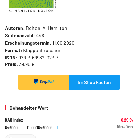
Autoren:
Bolton, A. Hamilton
Seitenanzahl:
448
Erscheinungstermin:
11.06.2026
Format:
Klappenbroschur
ISBN:
978-3-68932-073-7
Preis:
39,90 €
Im Shop kaufen
Behandelter Wert
DAX Index
-0,29
%
846900
DE0008469008
Börse:
Xetra