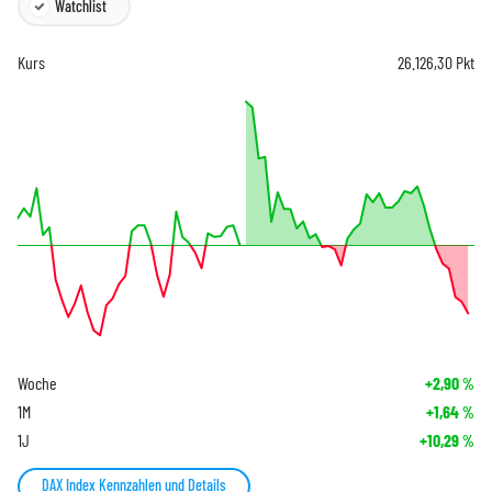
Watchlist
Kurs
26.126,30
Pkt
Woche
+2,90
%
1M
+1,64
%
1J
+10,29
%
DAX Index Kennzahlen und Details