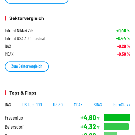
Sektorvergleich
Infront Nikkei 225
+0,46
%
Infront USA 30 Industrial
+0,44
%
DAX
-0,29
%
MDAX
-0,50
%
Zum Sektorvergleich
Tops & Flops
DAX
US Tech 100
US 30
MDAX
SDAX
EuroStoxx
+4,60
Fresenius
%
+4,32
Beiersdorf
%