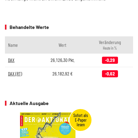
Behandelte Werte
Veränderung
Name
Wert
Heute in %
DAX
26.126,30
Pkt.
-0,29
DAX (RT)
26.182,92
€
-0,62
Aktuelle Ausgabe