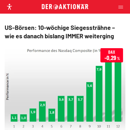
US-Börsen: 10-wöchige Siegessträhne –
wie es danach bislang IMMER weiterging
DAX
-0,29
%