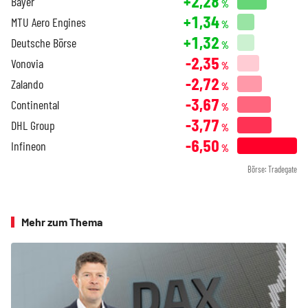
+2,28
Bayer
%
+1,34
MTU Aero Engines
%
+1,32
Deutsche Börse
%
-2,35
Vonovia
%
-2,72
Zalando
%
-3,67
Continental
%
-3,77
DHL Group
%
-6,50
Infineon
%
Börse: Tradegate
Mehr zum Thema