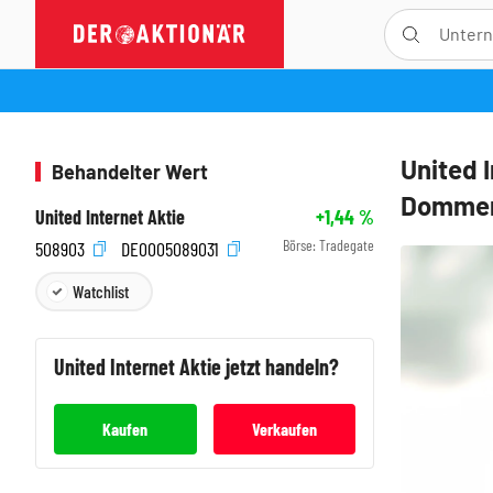
United 
Behandelter Wert
Dommerm
United Internet Aktie
+1,44
%
Börse:
Tradegate
508903
DE0005089031
Watchlist
United Internet
Aktie jetzt handeln?
Kaufen
Verkaufen