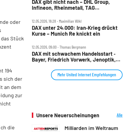
DAX gibt nicht nach – DHL Group,
Infineon, Rheinmetall, TAG
Immobilien, TKMS und United Internet
im Check
ende oder
12.05.2026, 18:28 ‧ Maximilian Völkl
DAX unter 24.000: Iran‑Krieg drückt
s
Kurse – Munich Re knickt ein
 das Stück
ozent
12.05.2026, 09:00 ‧ Thomas Bergmann
DAX mit schwachem Handelsstart ‑
Bayer, Friedrich Vorwerk, Jenoptik,
Munich Re, Rheinmetall, Siemens
t 194
Energy, TAG Immobilien und United
Mehr United Internet Empfehlungen
Internet im Check
s sich der
it an dem
idung zur
nicht
Unsere Neuerscheinungen
Alle
Neuerscheinungen
ch die
Milliarden im Weltraum