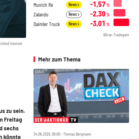
-1,57
Munich Re
News
%
-2,30
Zalando
News
%
-3,01
Daimler Truck
News
%
Börse: Tradegate
United Internet
Mehr zum Thema
s zu sein.
m Freitag
nd sechs
24.06.2026, 09:00 ‧ Thomas Bergmann
h könnte