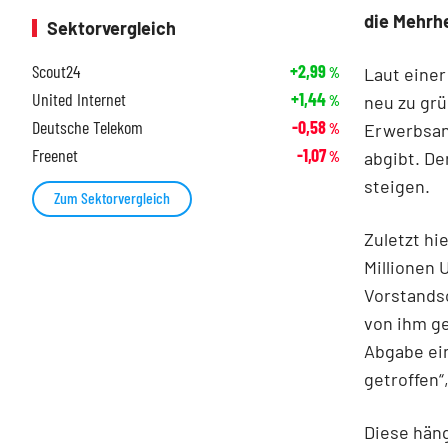
die Mehrh
Sektorvergleich
Scout24
+2,99
Laut einer
%
United Internet
+1,44
neu zu grü
%
Deutsche Telekom
-0,58
Erwerbsang
%
Freenet
-1,07
abgibt. De
%
steigen.
Zum Sektorvergleich
Zuletzt h
Millionen 
Vorstandsc
von ihm g
Abgabe ei
getroffen“,
Diese hän