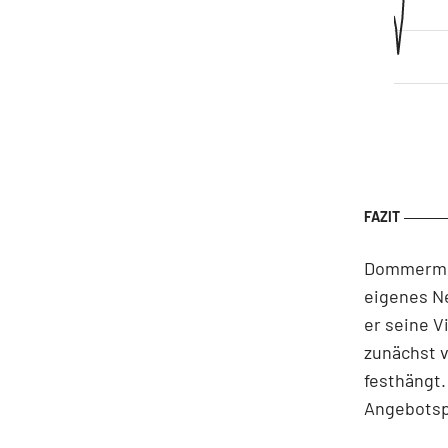
Dommermuth
eigenes Ne
er seine V
zunächst v
festhängt.
Angebotsp