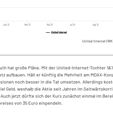
Jan '21
Mär '21
Mai '21
Jul '21
Sep '21
United Internet
United Internet
(WK
 hat große Pläne. Mit der United-Internet-Tochter 1&1 w
tz aufbauen. Hält er künftig die Mehrheit am MDAX-Kon
isionen noch besser in die Tat umsetzen. Allerdings kost
iel Geld, weshalb die Aktie seit Jahren im Seitwärtskorr
 Auch jetzt dürfte sich der Kurs zunächst einmal im Bere
reises von 35 Euro einpendeln.