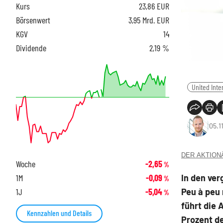
Kurs
23,86
EUR
Börsenwert
3,95 Mrd. EUR
KGV
14
Dividende
2,19 %
United Inte
05.1
DER AKTIONÄR
Woche
-2,65
%
In den ver
1M
-0,09
%
Peu à peu 
1J
-5,04
%
führt die 
Kennzahlen und Details
Prozent d