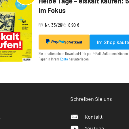
Heiße Tage – eiskalt kaufen: 
im Fokus
Nr. 33/26
8,90 €
Im Shop kauf
Sofortkauf
Sie erhalten einen Download-Link per E-Mail. Außerdem können 
Paper in Ihrem
Konto
herunterladen.
Schreiben Sie uns
Kontakt
r
YouTube