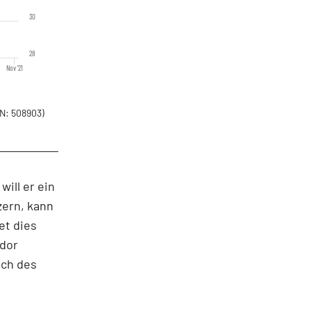
30
28
Nov '21
N: 508903)
ill er ein
zern, kann
et dies
idor
ich des