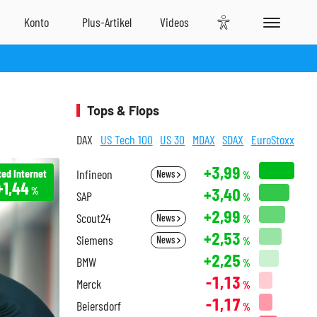
Tops & Flops
DAX
US Tech 100
US 30
MDAX
SDAX
EuroStoxx
+3,99
ted Internet
Infineon
News
%
+1,44
+3,40
%
SAP
%
+2,99
Scout24
News
%
+2,53
Siemens
News
%
+2,25
BMW
%
-1,13
Merck
%
-1,17
Beiersdorf
%