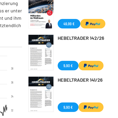
anzierung
ss er unter
ht und ihm
49,99 €
tztendlich
HEBELTRADER 142/26
9,90 €
38
HEBELTRADER 141/26
36
34
9,90 €
32