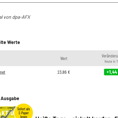
al von dpa-AFX
lte Werte
Veränder
Wert
Heute in 
rnet
23,86
€
+1,44
e Ausgabe