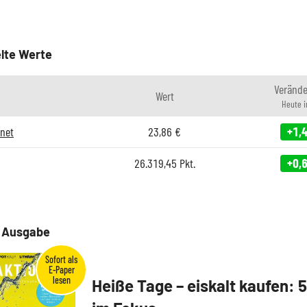
lte Werte
Veränd
Wert
Heute 
rnet
23,86
€
+1,
26.319,45
Pkt.
+0,
e Ausgabe
Heiße Tage – eiskalt kaufen: 