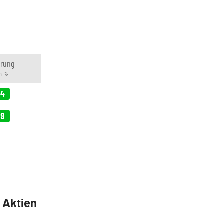
erung
in %
44
69
5 Aktien