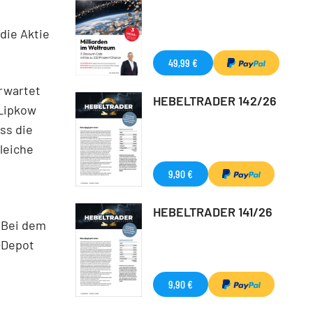
die Aktie
49,99 €
erwartet
HEBELTRADER 142/26
 Lipkow
ss die
leiche
9,90 €
HEBELTRADER 141/26
 Bei dem
-Depot
9,90 €