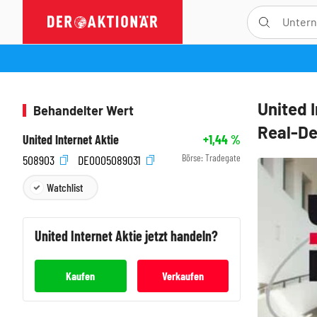
United I
Behandelter Wert
Real-De
United Internet Aktie
+1,44
%
Börse:
Tradegate
508903
DE0005089031
Watchlist
United Internet
Aktie jetzt handeln?
Kaufen
Verkaufen