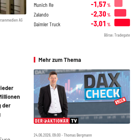
-1,57
Munich Re
%
-2,30
Zalando
%
örsenmedien AG
-3,01
Daimler Truck
%
Börse: Tradegate
Mehr zum Thema
wieder
illionen
g der
g
24.06.2026, 09:00 ‧ Thomas Bergmann
 Euro