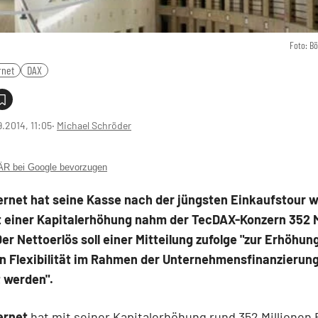
Foto: B
rnet
DAX
9.2014, 11:05
‧
Michael Schröder
 bei Google bevorzugen
ernet hat seine Kasse nach der jüngsten Einkaufstour 
it einer Kapitalerhöhung nahm der TecDAX-Konzern 352 M
Der Nettoerlös soll einer Mitteilung zufolge "zur Erhöhun
en Flexibilität im Rahmen der Unternehmensfinanzierun
 werden".
ernet
hat mit seiner Kapitalerhöhung rund 352 Millionen