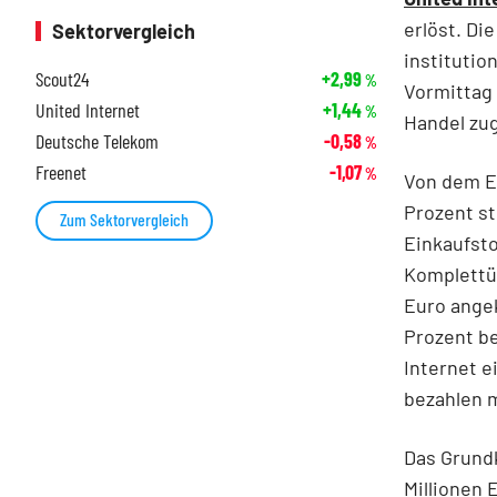
erlöst. Di
Sektorvergleich
institutio
Scout24
+2,99
%
Vormittag 
United Internet
+1,44
%
Handel zu
Deutsche Telekom
-0,58
%
Freenet
-1,07
%
Von dem Er
Prozent st
Zum Sektorvergleich
Einkaufsto
Komplettüb
Euro angek
Prozent be
Internet e
bezahlen 
Das Grundk
Millionen