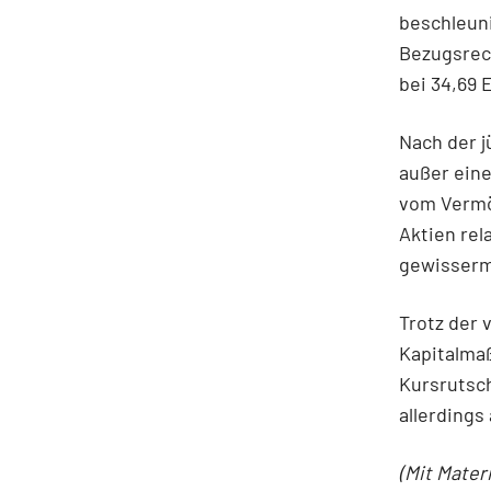
beschleuni
Bezugsrech
bei 34,69 
Nach der j
außer eine
vom Vermög
Aktien rel
gewisserma
Trotz der 
Kapitalma
Kursrutsch
allerdings
(Mit Mater