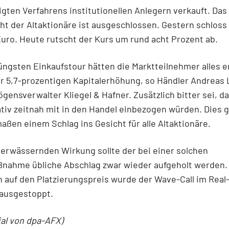
gten Verfahrens institutionellen Anlegern verkauft. Das
t der Altaktionäre ist ausgeschlossen. Gestern schloss 
Euro. Heute rutscht der Kurs um rund acht Prozent ab.
üngsten Einkaufstour hätten die Marktteilnehmer alles 
r 5,7-prozentigen Kapitalerhöhung, so Händler Andreas
ensverwalter Kliegel & Hafner. Zusätzlich bitter sei, da
ativ zeitnah mit in den Handel einbezogen würden. Dies g
ßen einem Schlag ins Gesicht für alle Altaktionäre.
verwässernden Wirkung sollte der bei einer solchen
ßnahme übliche Abschlag zwar wieder aufgeholt werden.
 auf den Platzierungspreis wurde der Wave-Call im Real
 ausgestoppt.
ial von dpa-AFX)