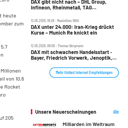
DAX gibt nicht nach – DHL Group,
Infineon, Rheinmetall, TAG
Immobilien, TKMS und United Internet
t heute
im Check
12.05.2026, 18:28 ‧ Maximilian Völkl
ptember zum
DAX unter 24.000: Iran‑Krieg drückt
Kurse – Munich Re knickt ein
12.05.2026, 09:00 ‧ Thomas Bergmann
 5,7
DAX mit schwachem Handelsstart ‑
en
Bayer, Friedrich Vorwerk, Jenoptik,
Munich Re, Rheinmetall, Siemens
Energy, TAG Immobilien und United
Millionen
Mehr United Internet Empfehlungen
Internet im Check
il von 10,6
de Rocket
uro
Unsere Neuerscheinungen
Alle
Neuerscheinungen
uf 205
Milliarden im Weltraum