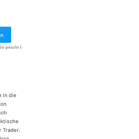
en
Sie gekaufte E-
 in die
ton
sch
aktische
 Trader,
dern