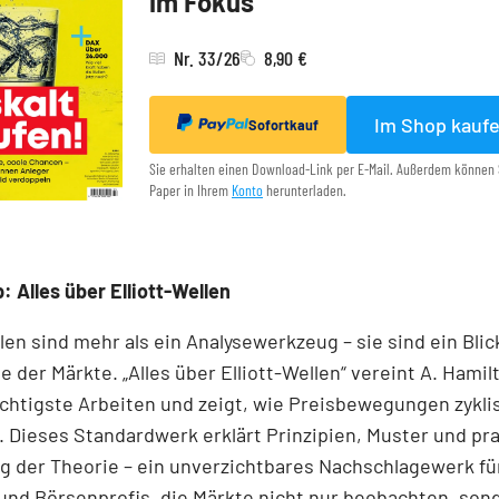
im Fokus
Nr. 33/26
8,90 €
Im Shop kauf
Sofortkauf
Sie erhalten einen Download-Link per E-Mail. Außerdem können 
Paper in Ihrem
Konto
herunterladen.
: Alles über Elliott-Wellen
llen sind mehr als ein Analysewerkzeug – sie sind ein Blick
e der Märkte. „Alles über Elliott-Wellen“ vereint A. Hamil
chtigste Arbeiten und zeigt, wie Preisbewegungen zykli
 Dieses Standardwerk erklärt Prinzipien, Muster und pr
 der Theorie – ein unverzichtbares Nachschlagewerk für
und Börsenprofis, die Märkte nicht nur beobachten, son