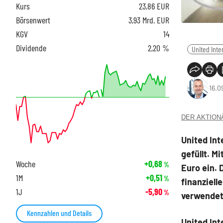
Kurs
23,86
EUR
Börsenwert
3,93 Mrd. EUR
KGV
14
Dividende
2,20 %
United Inte
16.0
DER AKTIONÄR
United Int
gefüllt. M
Woche
+0,68
%
Euro ein. 
1M
+0,51
%
finanziell
1J
-5,90
%
verwendet
Kennzahlen und Details
United Int