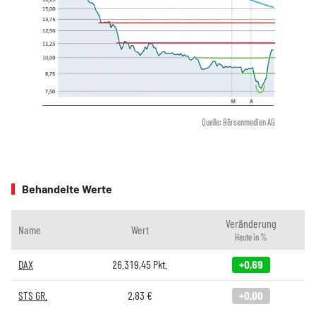
Quelle: Börsenmedien AG
Behandelte Werte
Veränderung
Name
Wert
Heute in %
DAX
26.319,45
Pkt.
+0,69
STS GR.
2,83
€
+0,00