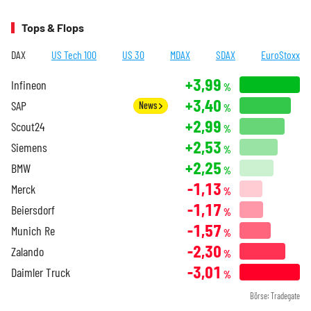
Tops & Flops
DAX
US Tech 100
US 30
MDAX
SDAX
EuroStoxx
+3,99
Infineon
%
+3,40
SAP
News
%
+2,99
Scout24
%
+2,53
Siemens
%
+2,25
BMW
%
-1,13
Merck
%
-1,17
Beiersdorf
%
-1,57
Munich Re
%
-2,30
Zalando
%
-3,01
Daimler Truck
%
Börse: Tradegate